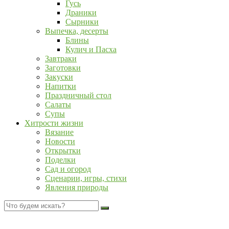
Гусь
Драники
Сырники
Выпечка, десерты
Блины
Кулич и Пасха
Завтраки
Заготовки
Закуски
Напитки
Праздничный стол
Салаты
Супы
Хитрости жизни
Вязание
Новости
Открытки
Поделки
Сад и огород
Сценарии, игры, стихи
Явления природы