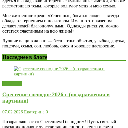
Здесь я выкладываю интересные кулинарные заметки, а также
рассматриваю темы, которые волнуют меня и мою семью.
Мое жизненное кредо: «Успешные, богатые люди — всегда
обладают терпением и позитивом. Именно эти качества
делают людей благополучными. Однажды рискнув, можно
остаться счастливым на всю жизнь!»
Лучшие вещи в жизни — бесплатны: объятия, улыбки, друзья,
поцелуи, семья, сон, любовь, смех и хорошее настроение.
Последнее в блоге
Открытки
Срестение господне 2026 г (поздравления и
картинки)
07.02.2026
Екатерина
0
Поздравляю вас со Сретением Господним! Пусть светлый
праздник подарит чувство защищенности, тепла и света.