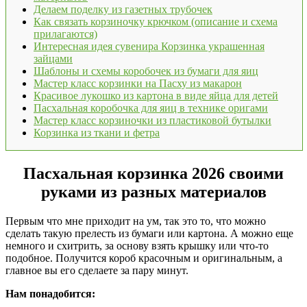
Делаем поделку из газетных трубочек
Как связать корзиночку крючком (описание и схема
прилагаются)
Интересная идея сувенира Корзинка украшенная
зайцами
Шаблоны и схемы коробочек из бумаги для яиц
Мастер класс корзинки на Пасху из макарон
Красивое лукошко из картона в виде яйца для детей
Пасхальная коробочка для яиц в технике оригами
Мастер класс корзиночки из пластиковой бутылки
Корзинка из ткани и фетра
Пасхальная корзинка 2026 своими
руками из разных материалов
Первым что мне приходит на ум, так это то, что можно
сделать такую прелесть из бумаги или картона. А можно еще
немного и схитрить, за основу взять крышку или что-то
подобное. Получится короб красочным и оригинальным, а
главное вы его сделаете за пару минут.
Нам понадобится: