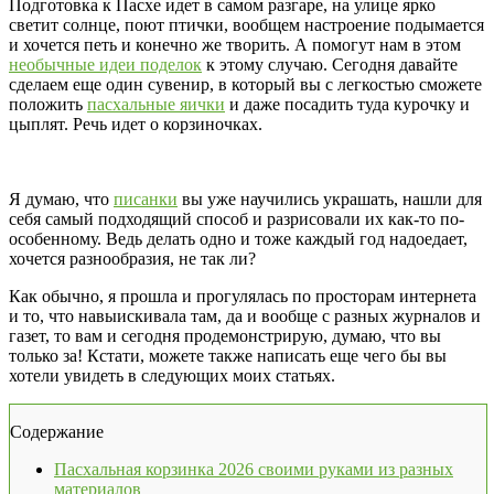
Подготовка к Пасхе идет в самом разгаре, на улице ярко
светит солнце, поют птички, вообщем настроение подымается
и хочется петь и конечно же творить. А помогут нам в этом
необычные идеи поделок
к этому случаю. Сегодня давайте
сделаем еще один сувенир, в который вы с легкостью сможете
положить
пасхальные яички
и даже посадить туда курочку и
цыплят. Речь идет о корзиночках.
Я думаю, что
писанки
вы уже научились украшать, нашли для
себя самый подходящий способ и разрисовали их как-то по-
особенному. Ведь делать одно и тоже каждый год надоедает,
хочется разнообразия, не так ли?
Как обычно, я прошла и прогулялась по просторам интернета
и то, что навыискивала там, да и вообще с разных журналов и
газет, то вам и сегодня продемонстрирую, думаю, что вы
только за! Кстати, можете также написать еще чего бы вы
хотели увидеть в следующих моих статьях.
Содержание
Пасхальная корзинка 2026 своими руками из разных
материалов