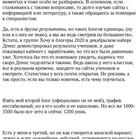
моментах я тоже особо не разбираюсь. В основном, если
сталкиваюсь с такими вопросами, то долго изучаю сайты с
информацией или литературу, а также обращаюсь за помощью
к специалистам.
Да, есть и
другие результаты
, но таких блогов единицы, (ну
или я о них не знаю), а мы же ведь смотрим на большинство.
Кстати, в группе Хочу в блогеры 2020 в декабрьском наборе
Денис демонстрировал результаты учеников, и даже
показывал кабинет с заработками, но это все было давненько
уже. Хотелось бы что-то новенькое увидеть, надеюсь что
скоро Денис поделиться такими. Ведь школа у него классная,
все в реальном времени, заходите на сайты учеников и
смотрите. Статистика у всех почти открытая. Не реклама, а
так просто, если вы только новичок, есть чему поучиться.
Взять мой второй блог (официально он не мой), трафик
нестабильный, но я его особо и не наполняю. Но все же 1000-
3500 было все лето и сейчас 1200 уник.
Есть у меня и третий, но он как говорится запасной вариант,
лежит и ждет дальнейших действий, отлеживается по-русски