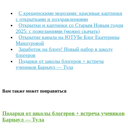
С крещенскими морозами: красивые картинки
с открытками и поздравлениями
Открытки и картинки со Старым Новым годом
2025: с пожеланиями (можно скачать)
Открытие канала на ЮТУБе Блог Екатерины
Манцуровой
Заработок на блоге! Новый набор в школу
блогеров
Подарки от школы блогеров + встреча
учеников Барнаул — Тула
Вам также может понравиться
Подарки от школы блогеров + встреча учеников
Барнаул — Тула