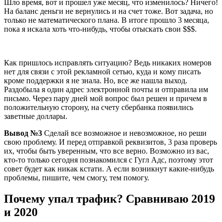
Шло время, вот и прошел уже месяц, что изменилось? Ничего!
На баланс деньги не вернулись и на счет тоже. Вот задача, но
только не математического плана. В итоге прошло 3 месяца,
пока я искала хоть что-нибудь, чтобы отыскать свои $$$.
Как пришлось исправлять ситуацию? Ведь никаких номеров
нет для связи с этой рекламной сетью, куда и кому писать
кроме поддержки я не знала. Но, все же нашла выход.
Раздобыла я один адрес электронной почты и отправила им
письмо. Через пару дней мой вопрос был решен и причем в
положительную сторону, на счету сбербанка появились
заветные доллары.
Вывод №3
Сделай все возможное и невозможное, но реши
свою проблему. И перед отправкой реквизитов, 3 раза проверь
их, чтобы быть уверенным, что все верно. Возможно из вас,
кто-то только сегодня познакомился с Гугл Адс, поэтому этот
совет будет как никак кстати. А если возникнут какие-нибудь
проблемы, пишите, чем смогу, тем помогу.
Почему упал трафик? Сравниваю 2019
и 2020