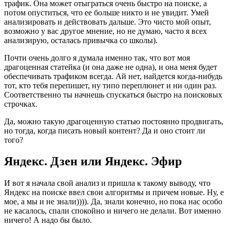
трафик. Она может отыграться очень быстро на поиске, а
потом опуститься, что ее больше никто и не увидит. Умей
анализировать и действовать дальше. Это чисто мой опыт,
возможно у вас другое мнение, но не думаю, часто я всех
анализирую, осталась привычка со школы).
Почти очень долго я думала именно так, что вот моя
драгоценная статейка (и она даже не одна), и она меня будет
обеспечивать трафиком всегда. Ай нет, найдется когда-нибудь
тот, кто тебя перепишет, ну типо переплюнет и ни один раз.
Соответственно ты начнешь спускаться быстро на поисковых
строчках.
Да, можно такую драгоценную статью постоянно продвигать,
но тогда, когда писать новый контент? Да и оно стоит ли
того?
Яндекс. Дзен или Яндекс. Эфир
И вот я начала свой анализ и пришла к такому выводу, что
Яндекс на поиске ввел свои алгоритмы и причем новые. Ну, е
мое, а мы и не знали)))). Да, знали конечно, но пока нас особо
не касалось, спали спокойно и ничего не делали. Вот именно
ничего! А надо бы было.