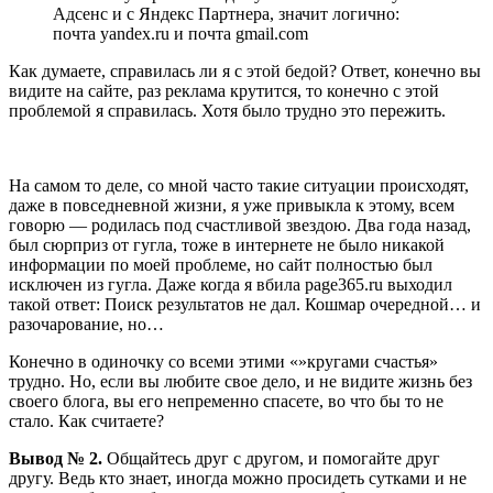
Адсенс и с Яндекс Партнера, значит логично:
почта yandex.ru и почта gmail.com
Как думаете, справилась ли я с этой бедой? Ответ, конечно вы
видите на сайте, раз реклама крутится, то конечно с этой
проблемой я справилась. Хотя было трудно это пережить.
На самом то деле, со мной часто такие ситуации происходят,
даже в повседневной жизни, я уже привыкла к этому, всем
говорю — родилась под счастливой звездою. Два года назад,
был сюрприз от гугла, тоже в интернете не было никакой
информации по моей проблеме, но сайт полностью был
исключен из гугла. Даже когда я вбила page365.ru выходил
такой ответ: Поиск результатов не дал. Кошмар очередной… и
разочарование, но…
Конечно в одиночку со всеми этими «»кругами счастья»
трудно. Но, если вы любите свое дело, и не видите жизнь без
своего блога, вы его непременно спасете, во что бы то не
стало. Как считаете?
Вывод № 2.
Общайтесь друг с другом, и помогайте друг
другу. Ведь кто знает, иногда можно просидеть сутками и не