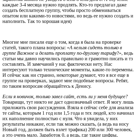
каждые 3-4 месяца нужно продлять. Кто-то предлагал даже
создать бесплатную группу, чтобы просто обмениваться
опытом или какими-то новостями, но ведь ее нужно создать и
наполнить. Так то хорошая идея)
Многие мне писали еще о том, когда я была на проверке
статей, такого плана вопросы: «
А нельзя сидеть только в
группе Важное и делать проплату по-другому тарифу
?», ведь
статьи мы давно научились правильно и грамотно писать и тз
составлять. И замечаний у нас фактически нету. Нас
интересуют только технические моменты, какие-то перемены.
И сейчас как ни странно, некоторые думают, что я все еще в
группе на проверках, задают мне подобные вопросы. Ребят,
по таким вопросам обращайтесь к Денису.
Если я новичок, только завел сайт, есть ли у меня будущее?
Товарищи, тут никто не даст однозначный ответ. Я могу лишь
приложить свои рассуждения. Взяла я сейчас себе для анализа
те сайты, которым 1 год или 1,5 года и тех людей, кто начинал
их наполнение полностью с нуля. Что я увидела, у них
результаты никакие, если так можно сказать, (а ведь на носу
Новый год, должен быть взлет трафика) 200 или 300 человек,
а это очень мало. Заработок 0, а ведь, где такие цифры,