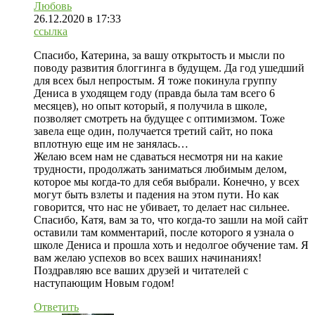
Любовь
26.12.2020
в 17:33
ссылка
Спасибо, Катерина, за вашу открытость и мысли по
поводу развития блоггинга в будущем. Да год ушедший
для всех был непростым. Я тоже покинула группу
Дениса в уходящем году (правда была там всего 6
месяцев), но опыт который, я получила в школе,
позволяет смотреть на будущее с оптимизмом. Тоже
завела еще один, получается третий сайт, но пока
вплотную еще им не занялась…
Желаю всем нам не сдаваться несмотря ни на какие
трудности, продолжать заниматься любимым делом,
которое мы когда-то для себя выбрали. Конечно, у всех
могут быть взлеты и падения на этом пути. Но как
говорится, что нас не убивает, то делает нас сильнее.
Спасибо, Катя, вам за то, что когда-то зашли на мой сайт
оставили там комментарий, после которого я узнала о
школе Дениса и прошла хоть и недолгое обучение там. Я
вам желаю успехов во всех ваших начинаниях!
Поздравляю все ваших друзей и читателей с
наступающим Новым годом!
Ответить