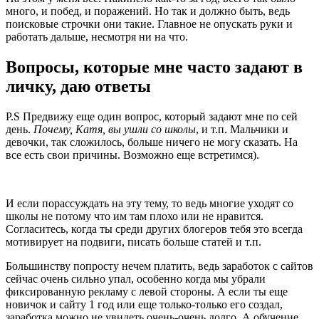
много, и побед, и поражений. Но так и должно быть, ведь
поисковые строчки они такие. Главное не опускать руки и
работать дальше, несмотря ни на что.
Вопросы, которые мне часто задают в
личку, даю ответы
P.S Предвижу еще один вопрос, который задают мне по сей
день.
Почему, Катя, вы ушли со школы
, и т.п. Мальчики и
девочки, так сложилось, больше ничего не могу сказать. На
все есть свои причины. Возможно еще встретимся).
И если порассуждать на эту тему, то ведь многие уходят со
школы не потому что им там плохо или не нравится.
Согласитесь, когда ты среди других блогеров тебя это всегда
мотивирует на подвиги, писать больше статей и т.п.
Большинству попросту нечем платить, ведь заработок с сайтов
сейчас очень сильно упал, особенно когда мы убрали
фиксированную рекламу с левой стороны. А если ты еще
новичок и сайту 1 год или еще только-только его создал,
заработка можно не увидеть очень-очень долго. А обучение