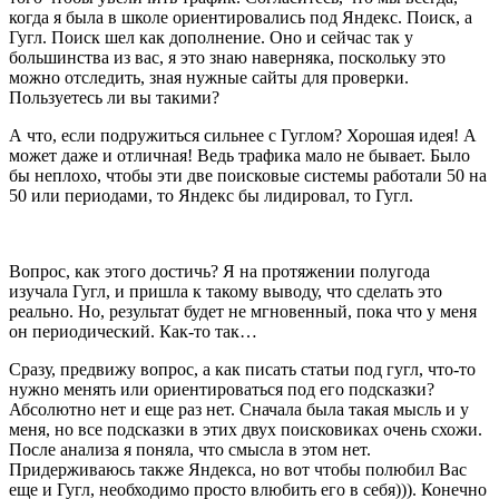
когда я была в школе ориентировались под Яндекс. Поиск, а
Гугл. Поиск шел как дополнение. Оно и сейчас так у
большинства из вас, я это знаю наверняка, поскольку это
можно отследить, зная нужные сайты для проверки.
Пользуетесь ли вы такими?
А что, если подружиться сильнее с Гуглом? Хорошая идея! А
может даже и отличная! Ведь трафика мало не бывает. Было
бы неплохо, чтобы эти две поисковые системы работали 50 на
50 или периодами, то Яндекс бы лидировал, то Гугл.
Вопрос, как этого достичь? Я на протяжении полугода
изучала Гугл, и пришла к такому выводу, что сделать это
реально. Но, результат будет не мгновенный, пока что у меня
он периодический. Как-то так…
Сразу, предвижу вопрос, а как писать статьи под гугл, что-то
нужно менять или ориентироваться под его подсказки?
Абсолютно нет и еще раз нет. Сначала была такая мысль и у
меня, но все подсказки в этих двух поисковиках очень схожи.
После анализа я поняла, что смысла в этом нет.
Придерживаюсь также Яндекса, но вот чтобы полюбил Вас
еще и Гугл, необходимо просто влюбить его в себя))). Конечно