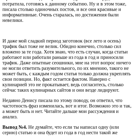
потратила, готовясь к данному событию. Ну и в этом тоже,
писала столько одиночных постов, и все они красивые и
информативные. Очень старалась, но достижения были
невелики.
И даже мой сладкий период заготовок (все лето и осень)
трафик был тоже не велик. Обидно конечно, столько сил
вложено за те года. Хотя знаю, что есть случаи, когда статьи
работают или работали раньше из года в год и приносили
трафик. Даже опытные сеошники, мне на этот вопрос ничего
не могли ответить разумительного, по их мнению, такого не
может быть, с каждым годом статья только должна укреплять
свои позиции. Но, факт остается фактом. Наверно с
кулинарией это не прокатывает, ведь согласитесь, столько
сейчас таких кулинарных сайтов и они везде лидируют.
Недавно Денису писала по этому поводу, он ответил, что
частотность фраз изменилась, вот и итог. Возможно это и так,
а может быть и нет. Читайте дальше мои рассуждения и
анализ.
Вывод №4.
Не думайте, что если ты написал одну (или
серию) статью и она будет из года в год нести такой же