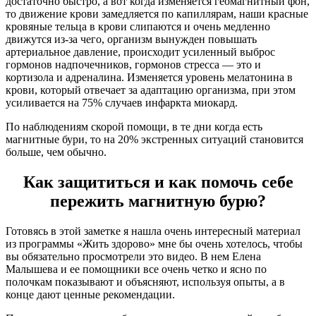
достаточно быстро, а вот когда изменяется геомагнитный фон,
то движение крови замедляется по капиллярам, наши красные
кровяные тельца в крови слипаются и очень медленно
движутся из-за чего, организм вынужден повышать
артериальное давление, происходит усиленный выброс
гормонов надпочечников, гормонов стресса — это и
кортизола и адреналина. Изменяется уровень мелатонина в
крови, который отвечает за адаптацию организма, при этом
усиливается на 75% случаев инфаркта миокард.
По наблюдениям скорой помощи, в те дни когда есть
магнитные бури, то на 20% экстренных ситуаций становится
больше, чем обычно.
Как защититься и как помочь себе
пережить магнитную бурю?
Готовясь в этой заметке я нашла очень интересный материал
из программы «Жить здорово» мне бы очень хотелось, чтобы
вы обязательно просмотрели это видео. В нем Елена
Малышева и ее помощники все очень четко и ясно по
полочкам показывают и объясняют, используя опыты, а в
конце дают ценные рекомендации.