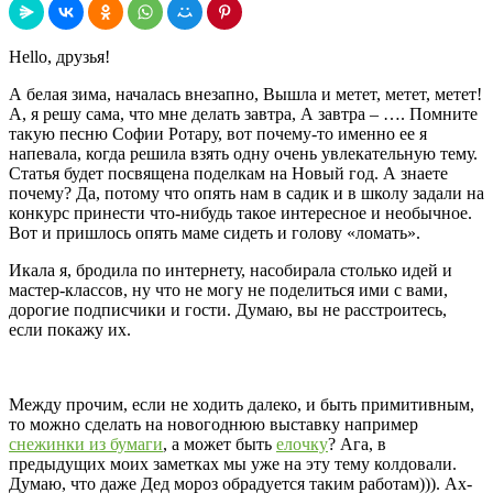
Hello, друзья!
А белая зима, началась внезапно, Вышла и метет, метет, метет!
А, я решу сама, что мне делать завтра, А завтра – …. Помните
такую песню Софии Ротару, вот почему-то именно ее я
напевала, когда решила взять одну очень увлекательную тему.
Статья будет посвящена поделкам на Новый год. А знаете
почему? Да, потому что опять нам в садик и в школу задали на
конкурс принести что-нибудь такое интересное и необычное.
Вот и пришлось опять маме сидеть и голову «ломать».
Икала я, бродила по интернету, насобирала столько идей и
мастер-классов, ну что не могу не поделиться ими с вами,
дорогие подписчики и гости. Думаю, вы не расстроитесь,
если покажу их.
Между прочим, если не ходить далеко, и быть примитивным,
то можно сделать на новогоднюю выставку например
снежинки из бумаги
, а может быть
елочку
? Ага, в
предыдущих моих заметках мы уже на эту тему колдовали.
Думаю, что даже Дед мороз обрадуется таким работам))). Ах-