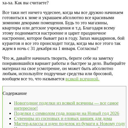
ха-ха. Как вы считаете?
Все таки нет ничего чудеснее, когда мы все дружно начинаем
готовиться к зиме и украшаем абсолютно все красивыми
зимними декорами помещения. Будь то это магазины,
квартиры или детские учреждения и т.д. Благодаря всему
этому поднимается настроение и царит праздничное
настроение, которое бывает раз в году. Запах мандаринов, бой
курантов и все это происходит тогда, когда мы все этого так
ждем в ночь с 31 декабря на 1 января. Согласны?
Что ж, давайте начинать творить, берите себе на заметку
понравившийся вариант работы и быстрее за дело. Выбирайте
материал на свое усмотрение, он может быть абсолютно
любым, используйте подручные средства или бросовой,
вообщем все то, что называется
всякой всячиной.
Содержание
Новогодние поделки из всякой всячины — все самое
интересное!
Поделки с символом года лошади на Новый год 2026
Сувениры из сосновых и еловых шишек для дома
Мастер-классы и идеи поделок из бумаги к Новому году