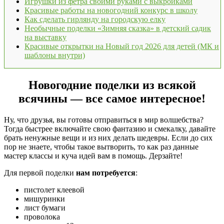
Игрушки из фетра своими руками с выкройками
Красивые работы на новогодний конкурс в школу
Как сделать гирлянду на городскую елку
Необычные поделки «Зимняя сказка» в детский садик
на выставку
Красивые открытки на Новый год 2026 для детей (МК и
шаблоны внутри)
Новогодние поделки из всякой
всячины — все самое интересное!
Ну, что друзья, вы готовы отправиться в мир волшебства?
Тогда быстрее включайте свою фантазию и смекалку, давайте
брать ненужные вещи и из них делать шедевры. Если до сих
пор не знаете, чтобы такое вытворить, то как раз данные
мастер классы и куча идей вам в помощь. Дерзайте!
Для первой поделки
нам потребуется
:
пистолет клеевой
мишуринки
лист бумаги
проволока