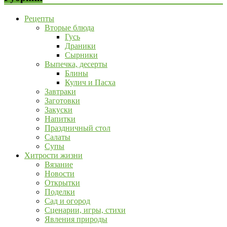
Рецепты
Вторые блюда
Гусь
Драники
Сырники
Выпечка, десерты
Блины
Кулич и Пасха
Завтраки
Заготовки
Закуски
Напитки
Праздничный стол
Салаты
Супы
Хитрости жизни
Вязание
Новости
Открытки
Поделки
Сад и огород
Сценарии, игры, стихи
Явления природы