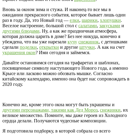
Вновь за окном зима и стужа. И наконец-то все мы в
ожидании прекрасного события, которое бывает лишь один
раз в году. Да, это Новый год —
елки
,
шарики
,
хлопушки
.
Веселое настроение, большой стол с
салатами
,
закусками
и
другими блюдами
. Ну, а как же праздничная атмосфера,
которая должна царить в доме? Без нее никуда, конечно я
убеждена, что вы уже нарезали
кучу
снежинок
, с детишками
сделали
поделки
,
открытки
и другие
штучки
. А как на счет
украшения окон
? Ими сегодня и займемся.
Давайте остановимся сегодня на трафаретах и шаблонах,
посвященные символу наступающего Нового года, а именно
Крысе или ласково можно обозвать мышке. Согласно
китайскому календарю, именно она будет нас сопровождать в
2020 году.
Конечно же, кроме этого окна могут быть украшены и
другими персонажами, такими как Дед Мороз
,
снежинки
, их
великое множество. Помните, мы даже героев из Холодного
сердца делали. Получаются чудесные композиции.
Я подготовила подборку, в которой собрала со всего