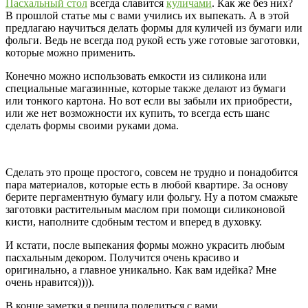
Пасхальный стол
всегда славится
куличами
. Как же без них?
В прошлой статье мы с вами учились их выпекать. А в этой
предлагаю научиться делать формы для куличей из бумаги или
фольги. Ведь не всегда под рукой есть уже готовые заготовки,
которые можно применить.
Конечно можно использовать емкости из силикона или
специальные магазинные, которые также делают из бумаги
или тонкого картона. Но вот если вы забыли их приобрести,
или же нет возможности их купить, то всегда есть шанс
сделать формы своими руками дома.
Сделать это проще простого, совсем не трудно и понадобится
пара материалов, которые есть в любой квартире. За основу
берите пергаментную бумагу или фольгу. Ну а потом смажьте
заготовки растительным маслом при помощи силиконовой
кисти, наполните сдобным тестом и вперед в духовку.
И кстати, после выпекания формы можно украсить любым
пасхальным декором. Получится очень красиво и
оригинально, а главное уникально. Как вам идейка? Мне
очень нравится)))).
В конце заметки я решила поделиться с вами