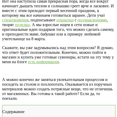
Вот она наступила самая прекрасная пора, когда все вокруг
начинает дышать теплом и солнышко греет ярче и ласковее. И
вместе с этим приходит первый весенний праздник, к
которому мы все начинаем готовиться заранее. Дети учат
стихотворения
, подписывают
открытки
с
поздравлениями
,
творят
поделки
. А мы взрослые ищем в сети новые и
оригинальные идеи подарков того, что можно сделать самому,
и преподнести маме, бабушке или к примеру любимой
учительнице на 8 марта.
Скажите, вы уже задумывались над этим вопросом? Я думаю,
что ответ будет положительным. Конечно, можно пойти в
магазин и купить уже готовые сувениры, кстати на эту тему у
меня на блоге
есть информация
.
А можно конечно же заняться увлекательным процессом и
посидеть за столом и похлопотать. Оказывается из поручных
материалов можно создать потрясные вещи, что не отличишь
от магазинных. Вы готовы к такой работе? Если да, то
поехали.
Содержание