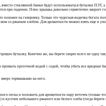
место стеклянной банки будут использоваться бутылки ПЭТ, а чт
ьются при падении. Плюс крышка довольно герметично закроет го
то похожее на газировку. Только это чудесная водичка богата по
я изюм со ржаным хлебом. Для ароматности можно взять еще и у
итровую бутылку. Конечно же, вы берете скорее всего не одну та
промыть проточной водой с содой, чтобы убить все вредные бак
и вверх тормашками на него.
ного песка и положить для ароматности пару веточек (только чт
) и кусочек небольшого ржаного или белого хлеба (тогда берите 