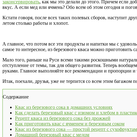
законсервировать
, как мы это делали до этого. Причем если д
вкус. А если мед или ячмень? Обо всем об этом сегодня и пого
Кстати говоря, после всех таких полевых сборов, наступит друг
летом столько работы и хлопот.
А главное, что потом все эти продукты и напитки мы с удово
самое то интересное, из березового кваса можно приготовить са
Мало того, раньше на Руси всеми такими роскошными натураль
отступление от темы, так для общего развития. Теперь вообщ
руками. Главное выполняйте все рекомендации и пропорции и т
Итак, поехали, друзья, уже не терпится со всем этим багажом п
Содержание
Квас из березового сока в домашних условиях
Как сделать березовый квас с изюмом и хлебом в пласти
Рецепт кваса из березового сока без дрожжей
Как приготовить квас с ячменем и березовым соком
Квас из березового сока — простой рецепт с сухофрукта
Домашний березовый квас с медом