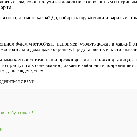
обавить изюм, то он получится довольно газированным и игривы
ворим.
ая пора, и знаете какая? Да, собирать одуванчики и варить из т
льствием будем употреблять, например, утолять жажду в жаркий
мостоятельно дома даже окрошку. Представляете, как это классно
ными компонентами наши предки делали ванночки для лица, а та
ем то приступим к содержанию, давайте выбирайте понравившийс
огда вас ждет успех.
оделиться с вами.
ковых бутылках?
ми