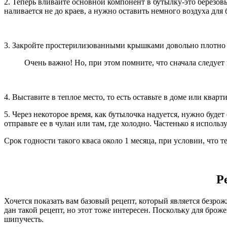
2. Теперь вливайте основной компонент в бутылку-это березовы
наливается не до краев, а нужно оставить немного воздуха для
3. Закройте простерилизованными крышками довольно плотно 
Очень важно! Но, при этом помните, что сначала следует 
4. Выставите в теплое место, то есть оставьте в доме или ква
5. Через некоторое время, как бутылочка надуется, нужно буде
отправьте ее в чулан или там, где холодно. Частенько я исполь
Срок годности такого кваса около 1 месяца, при условии, что т
Р
Хочется показать вам базовый рецепт, который является безрож
дан такой рецепт, но этот тоже интересен. Поскольку для брож
шипучесть.