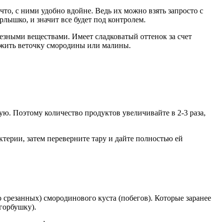
о, с ними удобно вдойне. Ведь их можно взять запросто с
рлышко, и значит все будет под контролем.
лезными веществами. Имеет сладковатый оттенок за счет
ложить веточку смородины или малины.
кую. Поэтому количество продуктов увеличивайте в 2-3 раза,
терии, затем переверните тару и дайте полностью ей
о срезанных) смородинового куста (побегов). Которые заранее
горбушку).