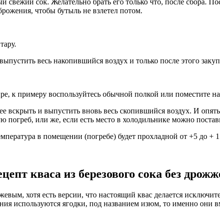
й свежий сок. Желательно брать его только что, после сбора. По
 брожения, чтобы бутыль не взлетел потом.
тару.
выпустить весь накопившийся воздух и только после этого закупо
ртире, к примеру воспользуйтесь обычной полкой или поместите н
т ее вскрыть и выпустить вновь весь скопившийся воздух. И опят
зую погреб, или же, если есть место в холодильнике можно постав
емпература в помещении (погребе) будет прохладной от +5 до + 1
ецепт кваса из березового сока без дрожж
жевым, хотя есть версии, что настоящий квас делается исключит
ения используются ягодки, под названием изюм, то именно они вм