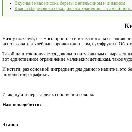
Вкусный квас из сока березы с апельсином и лимоном
Квас из березового сока долгого хранения — самый прос
Кв
Начну пожалуй, с самого простого и известного на сегодняшни
использовать и хлебные корочки или изюм, сухофрукты. Об это
Такой напиток получается довольно натуральным с выраженным
вот единственное ограничение маленьким детишкам, такое чудо
И кстати, раз основной ингредиент для данного напитка, это б
помощи инфографики:
Итак, ну а теперь за дело, собственно говоря.
Нам понадобится:
Этапы: