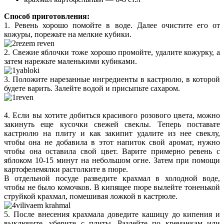
Способ приготовления:
1. Ревень хорошо помойте в воде. Далее очистите его от
кожуры, порежьте на мелкие кубики.
2. Свежие яблочки тоже хорошо промойте, удалите кожурку, а
затем нарежьте маленькими кубиками.
3. Положите нарезанные ингредиенты в кастрюлю, в которой
будете варить. Залейте водой и присыпьте сахаром.
4. Если вы хотите добиться красивого розового цвета, можно
закинуть еще кусочки свежей свеклы. Теперь поставьте
кастрюлю на плиту и как закипит удалите из нее свеклу,
чтобы она не добавила в этот напиток свой аромат, нужно
чтобы она оставила свой цвет. Варите примерно ревень с
яблоком 10-15 минут на небольшом огне. Затем при помощи
картофелемялки растолките в пюре.
В отдельной посуде разведите крахмал в холодной воде,
чтобы не было комочков. В кипящее пюре вылейте тоненькой
струйкой крахмал, помешивая ложкой в кастрюле.
5. После внесения крахмала доведите кашицу до кипения и
выключите, уберите с плиты. Разлейте по креманкам или