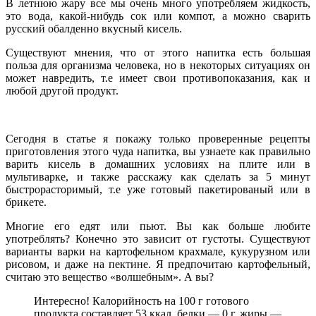
В летнюю жару все мы очень много употребляем жидкость,
это вода, какой-нибудь сок или компот, а можно сварить
русский обалденно вкусный кисель.
Существуют мнения, что от этого напитка есть большая
польза для организма человека, но в некоторых ситуациях он
может навредить, т.е имеет свои противопоказания, как и
любой другой продукт.
Сегодня в статье я покажу только проверенные рецепты
приготовления этого чуда напитка, вы узнаете как правильно
варить кисель в домашних условиях на плите или в
мультиварке, и также расскажу как сделать за 5 минут
быстрорасторимый, т.е уже готовый пакетированый или в
брикете.
Многие его едят или пьют. Вы как больше любите
употреблять? Конечно это зависит от густоты. Существуют
варианты варки на картофельном крахмале, кукурузном или
рисовом, и даже на пектине. Я предпочитаю картофельный,
считаю это вещество «волшебным». А вы?
Интересно! Калорийность на 100 г готового
продукта составляет 53 ккал, белки — 0 г, жиры —