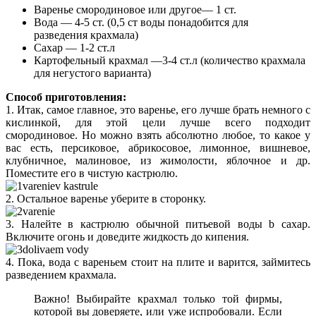
Варенье смородиновое или другое— 1 ст.
Вода — 4-5 ст. (0,5 ст воды понадобится для
разведения крахмала)
Сахар — 1-2 ст.л
Картофельный крахмал —
3-4 ст.л (количество крахмала
для негустого варианта)
Способ приготовления:
1. Итак, самое главное, это варенье, его лучше брать немного с
кислинкой, для этой цели лучше всего подходит
смородиновое. Но можно взять абсолютно любое, то какое у
вас есть, персиковое, абрикосовое, лимонное, вишневое,
клубничное, малиновое, из жимолости, яблочное и др.
Поместите его в чистую кастрюлю.
2. Остальное варенье уберите в сторонку.
3. Налейте в кастрюлю обычной питьевой воды b сахар.
Включите огонь и доведите жидкость до кипения.
4. Пока, вода с вареньем стоит на плите и варится, займитесь
разведением крахмала.
Важно! Выбирайте крахмал только той фирмы,
которой вы доверяете, или уже испробовали. Если