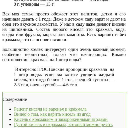
0 г, углеводы — 13 г
Вся моя семья просто обожает этот напиток, детям я его
начинала давать с 1 года. Даже в детском саду варят и дают на
обед это вкусное лакомство. У нас в саду даже делают кисели
из шиповника. Состав любого киселя это крахмал, вода,
ягоды или фрукты, морсы или компоты. Есть вариант и без
крахмала, это на основе овсянки.
Большинство хозяек интересует один очень важный момент,
особенно неопытных, только что начинающих. Каково
соотношение крахмала на 1 литр воды?
Интересно! ГОСТовские пропорции крахмала на
1 литр воды: если вы хотите увидеть жидкий
кисель, то тогда берите 1 ст.л, средней густоты —
2-3 ст.л, очень густой — 4-6 ст.л
Содержание
Рецепт киселя из варенья и крахмала
Видео о том, как варить кисель из ягод
Кисель с крахмалом и замороженными ягодами
Густой кисель из крахмала, который можно резать