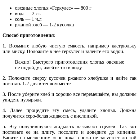
овсяные хлопья «Геркулес» — 800 г
вода — 2 ст.
соль — 1 ч.л
ржаной хлеб — 1-2 кусочка
Способ приготовления:
1. Возьмите любую чистую емкость, например кастрюльку
или миску. Положите в нее геркулес и залейте его водой.
Важно! Быстрого приготовления хлопья овсяные
не подойдут, имейте это в виду.
2. Положите сверху кусочек ржаного хлебушка и дайте так
постоять 1-2 дня в теплом месте.
3. После уберите хлеб и хорошо все перемешайте, вы должны
увидеть пузырьки.
4. Далее процедите эту смесь, удалите хлопья. Должна
получится серо-белая жидкость с кислинкой.
5. Эту получившуюся жидкость называют сцежей. Так вот
поставьте ее на плиту, посолите и доведите до кипения.
Варите на медленном огне пока, сцежа не загустеет до той