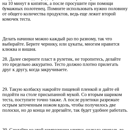
на 10 минут в кипяток, а после просушите при помощи
бумажных полотенец. Помните использовать нужно половину
от общего количества продуктов, ведь еще лежит второй
комочек теста.
Делать начинки можно каждый раз по разному, так что
выбирайте. Берите чернику, или цукаты, многим нравится
клюква и вишня.
28. Далее сверните пласт в рулетик, не торопитесь, делайте
это предельно аккуратно. Тесто должно плотно прилегать
друг к другу, когда закручиваете.
29. Такую колбаску накройте пищевой пленкой и дайте ей
подойти на столе присыпанной мукой. Со вторым шариком
теста, поступите точно также. А после рулетики разрежьте
острым заточенным ножом вдоль, чтобы получилось две
полоски, но до конца не дорезайте, так будет удобнее работать.
30. Сделайте из этой композиции улитку, сначала спираль до