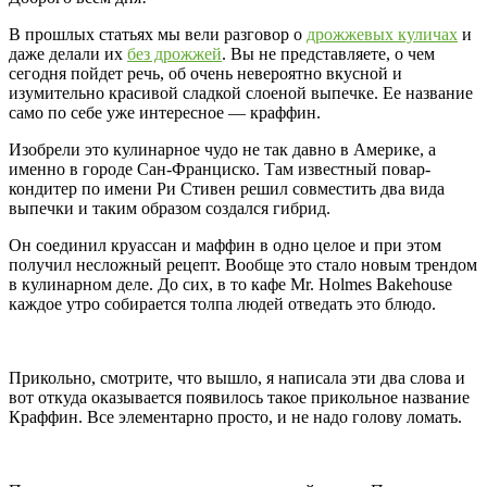
В прошлых статьях мы вели разговор о
дрожжевых куличах
и
даже делали их
без дрожжей
. Вы не представляете, о чем
сегодня пойдет речь, об очень невероятно вкусной и
изумительно красивой сладкой слоеной выпечке. Ее название
само по себе уже интересное — краффин.
Изобрели это кулинарное чудо не так давно в Америке, а
именно в городе Сан-Франциско. Там известный повар-
кондитер по имени Ри Стивен решил совместить два вида
выпечки и таким образом создался гибрид.
Он соединил круассан и маффин в одно целое и при этом
получил несложный рецепт. Вообще это стало новым трендом
в кулинарном деле. До сих, в то кафе Mr. Holmes Bakehouse
каждое утро собирается толпа людей отведать это блюдо.
Прикольно, смотрите, что вышло, я написала эти два слова и
вот откуда оказывается появилось такое прикольное название
Краффин. Все элементарно просто, и не надо голову ломать.