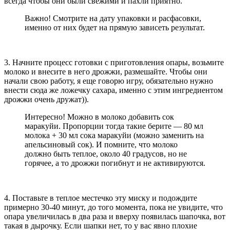
всегда чтобы они были свежими и пахли приятно.
Важно! Смотрите на дату упаковки и расфасовки,
именно от них будет на прямую зависеть результат.
3. Начните процесс готовки с приготовления опары, возьмите
молоко и внесите в него дрожжи, размешайте. Чтобы они
начали свою работу, я еще говорю игру, обязательно нужно
внести сюда же ложечку сахара, именно с этим ингредиентом
дрожжи очень дружат)).
Интересно! Можно в молоко добавить сок
маракуйи. Пропорции тогда такие берите — 80 мл
молока + 30 мл сока маракуйи (можно заменить на
апельсиновый сок). И помните, что молоко
должно быть теплое, около 40 градусов, но не
горячее, а то дрожжи погибнут и не активируются.
4. Поставьте в теплое местечко эту миску и подождите
примерно 30-40 минут, до того момента, пока не увидите, что
опара увеличилась в два раза и вверху появилась шапочка, вот
такая в дырочку. Если шапки нет, то у вас явно плохие