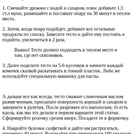
1. Смешайте дрожжи с водой и сахаром, плюс добавьте 1,5
ст.л муки, размешайте и поставьте опару на 30 минут в теплое
место.
2. Затем, когда опара подойдет, добавьте все остальные
продукты по списку. Замесите тесто и дайте ему постоять и
подойти, увеличиться в 2 раза.
Важно! Тесто должно подходить в теплом месте и
там, где нет сквозняков.
3. Далее поделите тесто на 5-6 кусочков и начните каждый
комочек скалкой раскатывать в тонкий пластик. Либо же
используйте специальную машинку для пасты.
А дальше все как всегда, тесто смажьте сливочным маслом
размягченным, присыпьте поверхность корицей и сахаром и
заверните в рулетик. После разрежьте его напополам, то есть
вдоль, как мы это делали в первом варианте этой статьи.
Сформируйте розочку срезом вверх. Посадите ее в формочку.
4. Накройте булочки салфеткой и дайте им растрогаться,
примерно 40 минут. Выпекайте при температуре 180 градусов