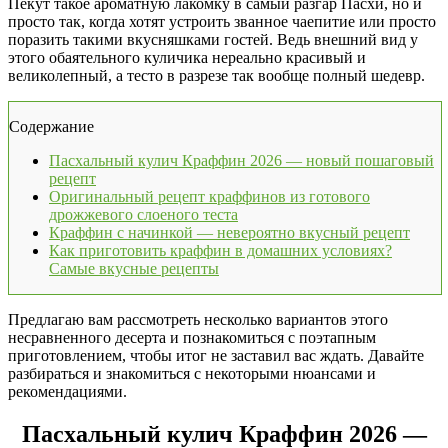
Пекут такое ароматную лакомку в самый разгар Пасхи, но и
просто так, когда хотят устроить званное чаепитие или просто
поразить такими вкусняшками гостей. Ведь внешний вид у
этого обаятельного куличика нереально красивый и
великолепный, а тесто в разрезе так вообще полный шедевр.
Содержание
Пасхальный кулич Краффин 2026 — новый пошаговый
рецепт
Оригинальный рецепт краффинов из готового
дрожжевого слоеного теста
Краффин с начинкой — невероятно вкусный рецепт
Как приготовить краффин в домашних условиях?
Самые вкусные рецепты
Предлагаю вам рассмотреть несколько вариантов этого
несравненного десерта и познакомиться с поэтапным
приготовлением, чтобы итог не заставил вас ждать. Давайте
разбираться и знакомиться с некоторыми нюансами и
рекомендациями.
Пасхальный кулич Краффин 2026 —