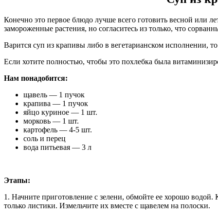
Конечно это первое блюдо лучше всего готовить весной или ле
замороженные растения, но согласитесь из только, что сорванн
Варится суп из крапивы либо в вегетарианском исполнении, то 
Если хотите полностью, чтобы это похлебка была витаминизиро
Нам понадобится:
щавель — 1 пучок
крапива — 1 пучок
яйцо куриное — 1 шт.
морковь — 1 шт.
картофель — 4-5 шт.
соль и перец
вода питьевая — 3 л
Этапы:
1. Начните приготовление с зелени, обмойте ее хорошо водой. 
только листики. Измельчите их вместе с щавелем на полоски.