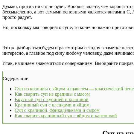
Думаю, против никто не будет. Вообще, знаете, чем хороша эт
бессмысленно, а вот самыми основными являются витамин С, 
просто радует.
Но, поскольку мы говорим о супе, то конечно важно приготови
Что ж, разбираться будем и рассмотрим сегодня в заметке не
интересно, а главное под силу любому человеку, даже начинаю
Итак, начинаем знакомиться с содержанием. Выбирайте понрав
Содержание
Суп из крапивы с яйцом и щавелем — классический реце
Как сварить суп из крапивы с мясом
Вкусный суп с курицей и крапивой
Крапивный суп с клецками и яйцом
Суп с крапивой, фрикадельками и сыром
Как сварить крапивный суп с яйцом и картошкой
Суп из к