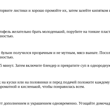
 Оторвите листики и хорошо промойте их, затем залейте кипятком
тофель желательно брать молоденький, порубите на тонкие пласт
лностью.
ы бульон получился прозрачным и не мутным, мясо выньте. Посол
лностью.
5 минут. Затем включите блендер и превратите суп в однородн
х на куски или на половинки и перед подачей положите каждому 
 ароматной и кисленькой, чтобы понравилась всем.
удет дополнением и украшением одновременно. Угощайте домочад