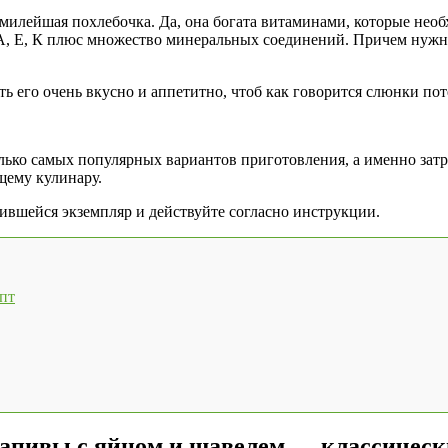
о милейшая похлебочка. Да, она богата витаминами, которые не
А, Е, К плюс множество минеральных соединений. Причем нужно
ть его очень вкусно и аппетитно, чтоб как говорится слюнки по
сколько самых популярных вариантов приготовления, а именно з
щему кулинару.
ившейся экземпляр и действуйте согласно инструкции.
пт
рапивы с яйцом и щавелем — классическ