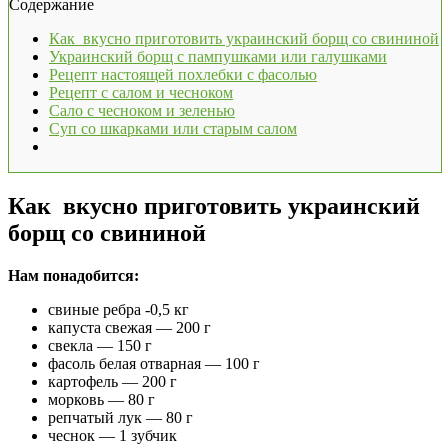
Содержание
Как вкусно приготовить украинский борщ со свининой
Украинский борщ с пампушками или галушками
Рецепт настоящей похлебки с фасолью
Рецепт с салом и чесноком
Сало с чесноком и зеленью
Суп со шкарками или старым салом
Как вкусно приготовить украинский
борщ со свининой
Нам понадобится:
свиные ребра -0,5 кг
капуста свежая — 200 г
свекла — 150 г
фасоль белая отварная — 100 г
картофель — 200 г
морковь — 80 г
репчатый лук — 80 г
чеснок — 1 зубчик