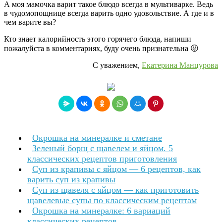
А моя мамочка варит такое блюдо всегда в мультиварке. Ведь
в чудомопощнице всегда варить одно удовольствие. А где и в
чем варите вы?
Кто знает калорийность этого горячего блюда, напиши
пожалуйста в комментариях, буду очень признательна 😛
С уважением,
Екатерина Манцурова
Окрошка на минералке и сметане
Зеленый борщ с щавелем и яйцом. 5
классических рецептов приготовления
Суп из крапивы с яйцом — 6 рецептов, как
варить суп из крапивы
Суп из щавеля с яйцом — как приготовить
щавелевые супы по классическим рецептам
Окрошка на минералке: 6 вариаций
классических рецептов