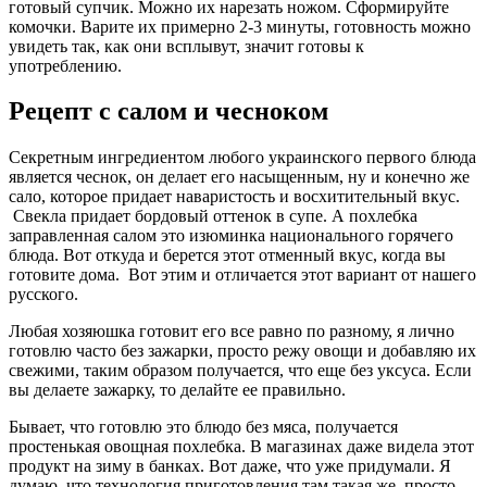
готовый супчик. Можно их нарезать ножом. Сформируйте
комочки. Варите их примерно 2-3 минуты, готовность можно
увидеть так, как они всплывут, значит готовы к
употреблению.
Рецепт с салом и чесноком
Секретным ингредиентом любого украинского первого блюда
является чеснок, он делает его насыщенным, ну и конечно же
сало, которое придает наваристость и восхитительный вкус.
Свекла придает бордовый оттенок в супе. А похлебка
заправленная салом это изюминка национального горячего
блюда. Вот откуда и берется этот отменный вкус, когда вы
готовите дома. Вот этим и отличается этот вариант от нашего
русского.
Любая хозяюшка готовит его все равно по разному, я лично
готовлю часто без зажарки, просто режу овощи и добавляю их
свежими, таким образом получается, что еще без уксуса. Если
вы делаете зажарку, то делайте ее правильно.
Бывает, что готовлю это блюдо без мяса, получается
простенькая овощная похлебка. В магазинах даже видела этот
продукт на зиму в банках. Вот даже, что уже придумали. Я
думаю, что технология приготовления там такая же, просто