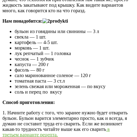
жидкость закатывают под крышку. Как видите вариантов
много, как говорится кто на что горазд.
Нам понадобится:
бульон из говядины или свинины — 3 л
свекла — 1 шт.
картофель — 4-5 шт.
морковь — 1 шт.
лук репчатый — 1 головка
чеснок — 1 зубчик
капуста — 200 г
фасоль — 80 г
сало маринованное соленое — 120 г
томатная паста — 3 ст.л
зелень свежая или мороженная — по вкусу
соль и перец по вкусу
Способ приготовления:
1. Начните работу с того, что заранее нужно будет отварить
бульон. Бульон варится элементарно просто, как и всегда, я
думаю не составит труда его сварить. Если же возникнет
какая-то трудность читайте выше как его сварить
в
третьем варианте рецепта.