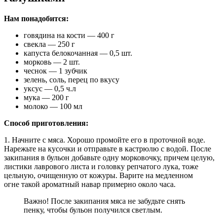
Нам понадобится:
говядина на кости — 400 г
свекла — 250 г
капуста белокочанная — 0,5 шт.
морковь — 2 шт.
чеснок — 1 зубчик
зелень, соль, перец по вкусу
уксус — 0,5 ч.л
мука — 200 г
молоко — 100 мл
Способ приготовления:
1. Начните с мяса. Хорошо промойте его в проточной воде.
Нарежьте на кусочки и отправьте в кастрюлю с водой. После
закипания в бульон добавьте одну морковочку, причем целую,
листики лаврового листа и головку репчатого лука, тоже
цельную, очищенную от кожуры. Варите на медленном
огне такой ароматный навар примерно около часа.
Важно! После закипания мяса не забудьте снять
пенку, чтобы бульон получился светлым.