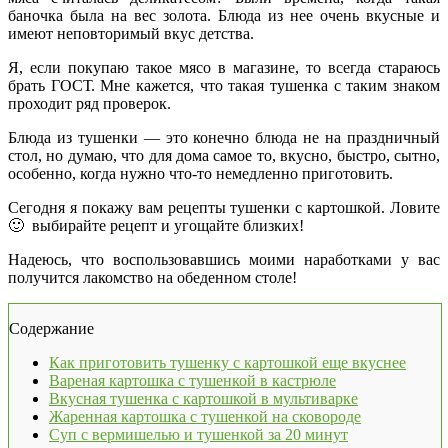
баночка была на вес золота. Блюда из нее очень вкусные и
имеют неповторимый вкус детства.
Я, если покупаю такое мясо в магазине, то всегда стараюсь
брать ГОСТ. Мне кажется, что такая тушенка с таким знаком
проходит ряд проверок.
Блюда из тушенки — это конечно блюда не на праздничный
стол, но думаю, что для дома самое то, вкусно, быстро, сытно,
особенно, когда нужно что-то немедленно приготовить.
Сегодня я покажу вам рецепты тушенки с картошкой. Ловите
🙂 выбирайте рецепт и угощайте близких!
Надеюсь, что воспользовавшись моими наработками у вас
получится лакомство на обеденном столе!
Содержание
Как приготовить тушенку с картошкой еще вкуснее
Вареная картошка с тушенкой в кастрюле
Вкусная тушенка с картошкой в мультиварке
Жаренная картошка с тушенкой на сковороде
Суп с вермишелью и тушенкой за 20 минут