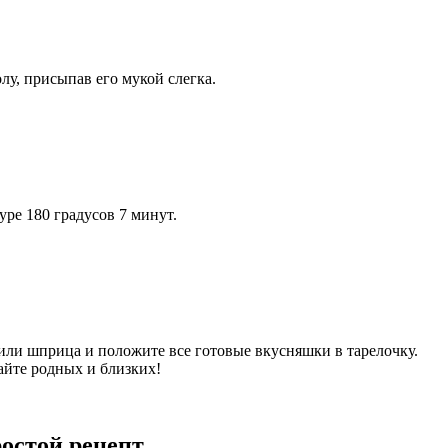
олу, присыпав его мукой слегка.
уре 180 градусов 7 минут.
 или шприца и положите все готовые вкусняшки в тарелочку.
айте родных и близких!
остой рецепт