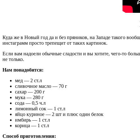
Куда же в Новый год да и без пряников, на Западе такого вообщ
инстаграмм просто трепещит от таких картинок.
Если вам надоели обычные сладости и вы хотите, чего-то больш
не только.
Нам понадобится:
мед — 2 ст.л
сливочное масло — 70 г
сахар — 200 г
мука — 280 г
сода — 0,5 ч.л
лимонный сок — 1 ст.л
яйцо куриное — 2 шт и плюс один белок
имбирь — 1 ст.л
корица — 1 ст.л
Способ приготовления: