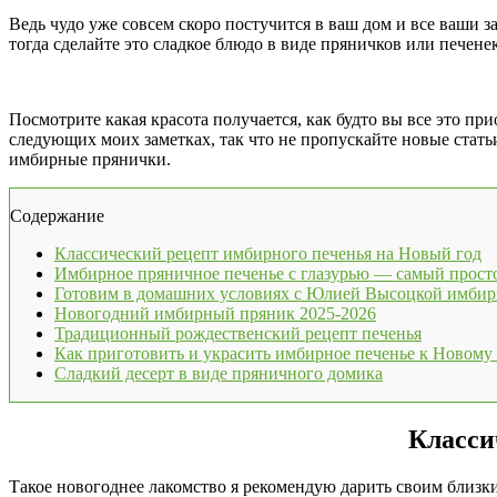
Ведь чудо уже совсем скоро постучится в ваш дом и все ваши з
тогда сделайте это сладкое блюдо в виде пряничков или печене
Посмотрите какая красота получается, как будто вы все это при
следующих моих заметках, так что не пропускайте новые статьи
имбирные прянички.
Содержание
Классический рецепт имбирного печенья на Новый год
Имбирное пряничное печенье с глазурью — самый прост
Готовим в домашних условиях с Юлией Высоцкой имбир
Новогодний имбирный пряник 2025-2026
Традиционный рождественский рецепт печенья
Как приготовить и украсить имбирное печенье к Новому
Сладкий десерт в виде пряничного домика
Класси
Такое новогоднее лакомство я рекомендую дарить своим близк