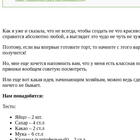
Как я уже и сказала, что не всегда, чтобы создать не что кр
справится абсолютно любой, а выглядит это чудо не чуть не х
Поэтому, если вы впервые готовите торт, то начните с этого вар
получится!
Но, мне еще хочется напомнить вам, что у меня есть классная 
пряники вообщем советую посмотреть.
Или еще вот какая идея, начинающим хозяйкам, можно ведь сд
ничего не бывает.
Нам понадобится:
Тесто:
Яйцо – 2 шт.
Сахар – 4 ст.л
Какао – 2 ст.л
Мука – 6 ст.л
Крахмал (картофельный) – 2 ст.л