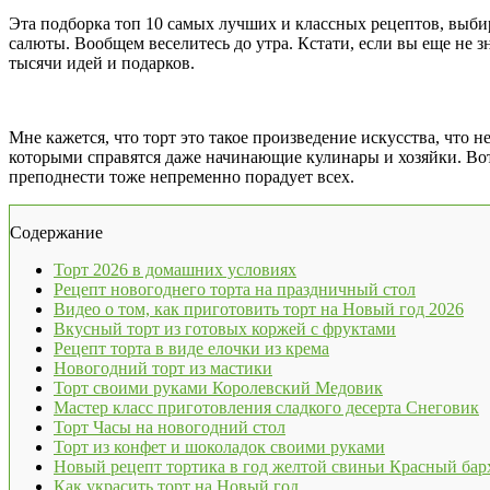
Эта подборка топ 10 самых лучших и классных рецептов, выби
салюты. Вообщем веселитесь до утра. Кстати, если вы еще не зн
тысячи идей и подарков.
Мне кажется, что торт это такое произведение искусства, что 
которыми справятся даже начинающие кулинары и хозяйки. Вот
преподнести тоже непременно порадует всех.
Содержание
Торт 2026 в домашних условиях
Рецепт новогоднего торта на праздничный стол
Видео о том, как приготовить торт на Новый год 2026
Вкусный торт из готовых коржей с фруктами
Рецепт торта в виде елочки из крема
Новогодний торт из мастики
Торт своими руками Королевский Медовик
Мастер класс приготовления сладкого десерта Снеговик
Торт Часы на новогодний стол
Торт из конфет и шоколадок своими руками
Новый рецепт тортика в год желтой свиньи Красный бар
Как украсить торт на Новый год