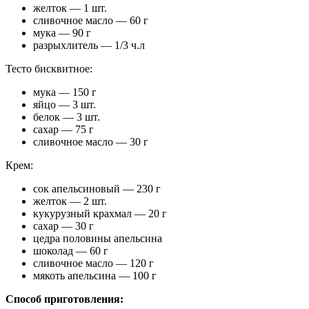
желток — 1 шт.
сливочное масло — 60 г
мука — 90 г
разрыхлитель — 1/3 ч.л
Тесто бисквитное:
мука — 150 г
яйцо — 3 шт.
белок — 3 шт.
сахар — 75 г
сливочное масло — 30 г
Крем:
сок апельсиновый — 230 г
желток — 2 шт.
кукурузный крахмал — 20 г
сахар — 30 г
цедра половины апельсина
шоколад — 60 г
сливочное масло — 120 г
мякоть апельсина — 100 г
Способ приготовления: