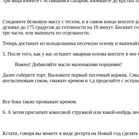
Три яйца взбейте с оставшимся сахаром, взбивайте до крутых п
Соедините белковую массу с тестом, и в самом конце внесите 
духовке до 175 градусов до готовности на 10 минут. Бисквит г
три части, или выпекать по отдельности.
Теперь достаньте из холодильника песочную основу и выпекайт
5. После того, как у вас остынет заварная основа внесите в нее
Важно! Добавляйте масло маленькими порциями!
Далее соберите торт. Выложите первый песочный коржик. Смаж
апельсиновым соком, смажьте кремом и т.д проделайте с оста
Все бока также промажьте кремом.
6. А затем присыпьте кокосовой стружкой или какой-нибудь лю
Кстати, говоря вы можете в виде десерта на Новый год сделать