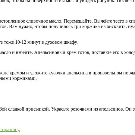
иков, чтобы на поверхности вы могли увидеть рисунок. После эт
растопленное сливочное масло. Перемешайте. Вылейте тесто в с
отов. Вам нужно, чтобы получилось три коржика из бисквита, нуж
е тоже 10-12 минут в духовом шкафу.
 масло и взбейте. Апельсиновый крем готов, поставьте его в холо
ьте кремом и уложите кусочки апельсина в произвольном поряд
льными коржиками.
бой сладкой присыпкой. Украсьте розочками из апельсинов. Он з
тирамису.