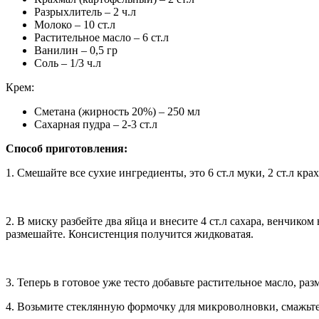
Разрыхлитель – 2 ч.л
Молоко – 10 ст.л
Растительное масло – 6 ст.л
Ванилин – 0,5 гр
Соль – 1/3 ч.л
Крем:
Сметана (жирность 20%) – 250 мл
Сахарная пудра – 2-3 ст.л
Способ приготовления:
1. Смешайте все сухие ингредиенты, это 6 ст.л муки, 2 ст.л кра
2. В миску разбейте два яйца и внесите 4 ст.л сахара, венчико
размешайте. Консистенция получится жидковатая.
3. Теперь в готовое уже тесто добавьте растительное масло, ра
4. Возьмите стеклянную формочку для микроволновки, смажьте 