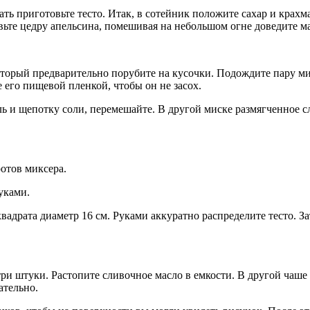
ать приготовьте тесто. Итак, в сотейник положите сахар и крахм
вьте цедру апельсина, помешивая на небольшом огне доведите ма
торый предварительно порубите на кусочки. Подождите пару мину
е его пищевой пленкой, чтобы он не засох.
тель и щепотку соли, перемешайте. В другой миске размягченное 
отов миксера.
уками.
вадрата диаметр 16 см. Руками аккуратно распределите тесто. З
и штуки. Растопите сливочное масло в емкости. В другой чаше вз
ательно.