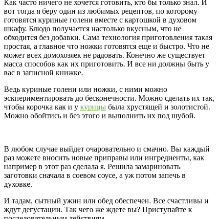
Как часто ничего не хочется готовить, кто бы только знал. И
вот тогда я беру один из любимых рецептов, по которому
готовятся куриные голени вместе с картошкой в духовом
шкафу. Блюдо получается настолько вкусным, что не
обходится без добавки. Сама технология приготовления такая
простая, а главное что ножки готовятся еще и быстро. Что не
может всех домохозяек не радовать. Конечно же существует
масса способов как их приготовить. И все ни должны быть у
вас в записной книжке.
Ведь куриные голени или ножки, с ними можно
эскпериментировать до бесконечности. Можно сделать их так,
чтобы корочка как и у
курицы
была хрустящей и золотистой.
Можно обойтись и без этого и выполнить их под шубой.
В любом случае выйдет очаровательно и смачно. Вы каждый
раз можете вносить новые приправы или ингредиенты, как
например в этот раз сделала я. Решила замариновать
заготовки сначала в соевом соусе, а уж потом запечь в
духовке.
И тадам, сытный ужин или обед обеспечен. Все счастливы и
ждут дегустации. Так чего же ждете вы? Приступайте к
последовательным действиям.