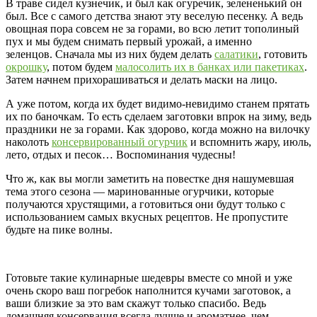
В траве сидел кузнечик, и был как огуречик, зелененький он
был. Все с самого детства знают эту веселую песенку. А ведь
овощная пора совсем не за горами, во всю летит тополиный
пух и мы будем снимать первый урожай, а именно
зеленцов. Сначала мы из них будем делать
салатики
, готовить
окрошку
, потом будем
малосолить их в банках или пакетиках
.
Затем начнем прихорашиваться и делать маски на лицо.
А уже потом, когда их будет видимо-невидимо станем прятать
их по баночкам. То есть сделаем заготовки впрок на зиму, ведь
праздники не за горами. Как здорово, когда можно на вилочку
наколоть
консервированный огурчик
и вспомнить жару, июль,
лето, отдых и песок… Воспоминания чудесны!
Что ж, как вы могли заметить на повестке дня нашумевшая
тема этого сезона — маринованные огурчики, которые
получаются хрустящими, а готовиться они будут только с
использованием самых вкусных рецептов. Не пропустите
будьте на пике волны.
Готовьте такие кулинарные шедевры вместе со мной и уже
очень скоро ваш погребок наполнится кучами заготовок, а
ваши близкие за это вам скажут только спасибо. Ведь
домашняя консервация всегда лучше и ароматнее, чем