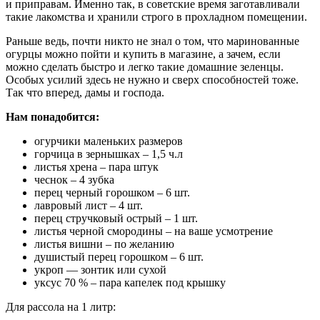
и приправам. Именно так, в советские время заготавливали
такие лакомства и хранили строго в прохладном помещении.
Раньше ведь, почти никто не знал о том, что маринованные
огурцы можно пойти и купить в магазине, а зачем, если
можно сделать быстро и легко такие домашние зеленцы.
Особых усилий здесь не нужно и сверх способностей тоже.
Так что вперед, дамы и господа.
Нам понадобится:
огурчики маленьких размеров
горчица в зернышках – 1,5 ч.л
листья хрена – пара штук
чеснок – 4 зубка
перец черный горошком – 6 шт.
лавровый лист – 4 шт.
перец стручковый острый – 1 шт.
листья черной смородины – на ваше усмотрение
листья вишни – по желанию
душистый перец горошком – 6 шт.
укроп — зонтик или сухой
уксус 70 % – пара капелек под крышку
Для рассола на 1 литр: