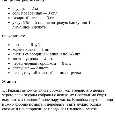
огурцы — 2 кг
соль поваренная — 3 ст.л
сахарный песок — 3 ст.л
уксус 9% — 5 ст.л на литровую банку или 1 ч.л
лимонной кислоты
по желанию:
чеснок — 6 зубков
корень хрена — 1 шт.
листья смородины и вишни по 3-5 шт.
зонтик укропа — 4 шт.
перец черный горошком — 9 шт.
лаврушка — 2 листа
перец жгучий красный — пол стручка
Этапы:
1. Первым делом снимите урожай, желательно это делать
утром, если огурцы собраны с вечера их необходимо будет
вымочить в холодной воде пару часов. В любом случае овощи
нужно хорошо помыть и перебрать, взять нужно только
свежие и неиспорченные плоды без изъянов и вмятин.