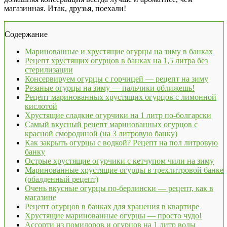
магазинная. Итак, друзья, поехали!
Содержание
Маринованные и хрустящие огурцы на зиму в банках
Рецепт хрустящих огурцов в банках на 1,5 литра без
стерилизации
Консервируем огурцы с горчицей — рецепт на зиму
Резаные огурцы на зиму — пальчики оближешь!
Рецепт маринованных хрустящих огурцов с лимонной
кислотой
Хрустящие сладкие огурчики на 1 литр по-болгарски
Самый вкусный рецепт маринованных огурцов с
красной смородиной (на 3 литровую банку)
Как закрыть огурцы с водкой? Рецепт на пол литровую
банку
Острые хрустящие огурчики с кетчупом чили на зиму
Маринованные хрустящие огурцы в трехлитровой банке
(обалденный рецепт)
Очень вкусные огурцы по-берлински — рецепт, как в
магазине
Рецепт огурцов в банках для хранения в квартире
Хрустящие маринованные огурцы — просто чудо!
Ассорти из помидоров и огурцов на 1 литр воды