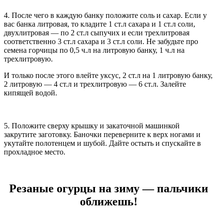
4. После чего в каждую банку положите соль и сахар. Если у
вас банка литровая, то кладите 1 ст.л сахара и 1 ст.л соли,
двухлитровая — по 2 ст.л сыпучих и если трехлитровая
соответственно 3 ст.л сахара и 3 ст.л соли. Не забудьте про
семена горчицы по 0,5 ч.л на литровую банку, 1 ч.л на
трехлитровую.
И только после этого влейте уксус, 2 ст.л на 1 литровую банку,
2 литровую — 4 ст.л и трехлитровую — 6 ст.л. Залейте
кипящей водой.
5. Положите сверху крышку и закаточной машинкой
закрутите заготовку. Баночки переверните к верх ногами и
укутайте полотенцем и шубой. Дайте остыть и спускайте в
прохладное место.
Резаные огурцы на зиму — пальчики
оближешь!