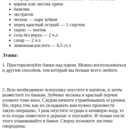
корень или листик хрена
базилик
экстрагон
чеснок — пара зубков
перец красный острый — 1 стручок
укроп — зонтик
соль без верха — 2 ч.л
сахар — 2 ч.л
лимонная кислота — 0,5 ст.л
Этапы:
1. Простерилизуйте банки над паром. Можно воспользоваться
и другим способом, тем который вы больше всего любите.
2. Всю необходимую зеленушку опустите в кипяток, в затем
разместите по банкам. Зубчики чеснока и красный перчик
уложите тоже вниз. Следом начните утрамбовывать огурчики.
Но, перед тем, как их укладывать вам нужно произвести
такую операцию, 3 раза опустите огурцы в кипящую воду, то
есть плоды поместите в дуршлаг и опускайте. И только после
этого упаковывайте в банки. Сверху положите листики
смородины.