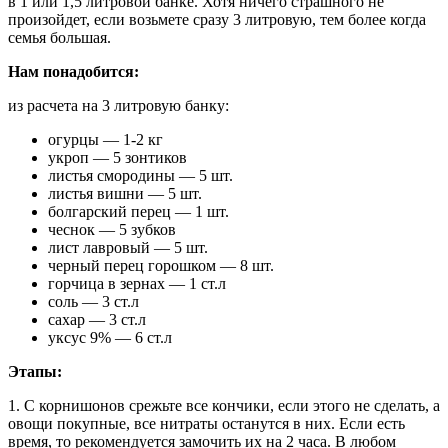
в 1 или 1,5 литровой банке. Хотя ничего страшного не
произойдет, если возьмете сразу 3 литровую, тем более когда
семья большая.
Нам понадобится:
из расчета на 3 литровую банку:
огурцы — 1-2 кг
укроп — 5 зонтиков
листья смородины — 5 шт.
листья вишни — 5 шт.
болгарский перец — 1 шт.
чеснок — 5 зубков
лист лавровый — 5 шт.
черный перец горошком — 8 шт.
горчица в зернах — 1 ст.л
соль — 3 ст.л
сахар — 3 ст.л
уксус 9% — 6 ст.л
Этапы:
1. С корнишонов срежьте все кончики, если этого не сделать, а
овощи покупные, все нитраты останутся в них. Если есть
время, то рекомендуется замочить их на 2 часа. В любом