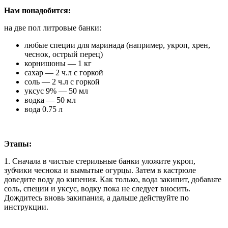
Нам понадобится:
на две пол литровые банки:
любые специи для маринада (например, укроп, хрен,
чеснок, острый перец)
корнишоны — 1 кг
сахар — 2 ч.л с горкой
соль — 2 ч.л с горкой
уксус 9% — 50 мл
водка — 50 мл
вода 0.75 л
Этапы:
1. Сначала в чистые стерильные банки уложите укроп,
зубчики чеснока и вымытые огурцы. Затем в кастрюле
доведите воду до кипения. Как только, вода закипит, добавьте
соль, специи и уксус, водку пока не следует вносить.
Дождитесь вновь закипания, а дальше действуйте по
инструкции.