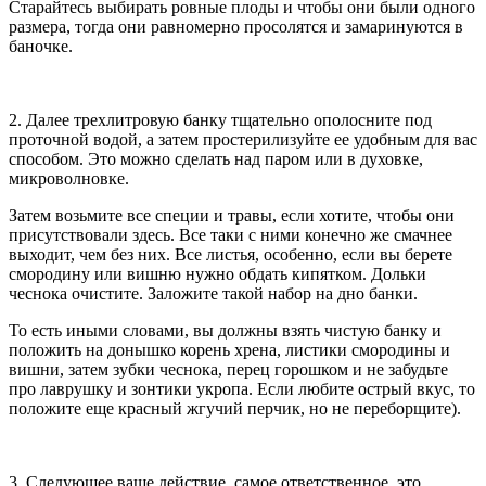
Старайтесь выбирать ровные плоды и чтобы они были одного
размера, тогда они равномерно просолятся и замаринуются в
баночке.
2. Далее трехлитровую банку тщательно ополосните под
проточной водой, а затем простерилизуйте ее удобным для вас
способом. Это можно сделать над паром или в духовке,
микроволновке.
Затем возьмите все специи и травы, если хотите, чтобы они
присутствовали здесь. Все таки с ними конечно же смачнее
выходит, чем без них. Все листья, особенно, если вы берете
смородину или вишню нужно обдать кипятком. Дольки
чеснока очистите. Заложите такой набор на дно банки.
То есть иными словами, вы должны взять чистую банку и
положить на донышко корень хрена, листики смородины и
вишни, затем зубки чеснока, перец горошком и не забудьте
про лаврушку и зонтики укропа. Если любите острый вкус, то
положите еще красный жгучий перчик, но не переборщите).
3. Следующее ваше действие, самое ответственное, это