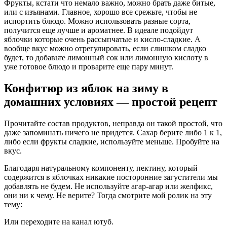
Фрукты, кстати что немало важно, можно брать даже битые,
или с изъянами. Главное, хорошо все срежьте, чтобы не
испортить блюдо. Можно использовать разные сорта,
получится еще лучше и ароматнее. В идеале подойдут
яблочки которые очень рассыпчатые и кисло-сладкие. А
вообще вкус можно отрегулировать, если слишком сладко
будет, то добавьте лимонный сок или лимонную кислоту в
уже готовое блюдо и проварите еще пару минут.
Конфитюр из яблок на зиму в
домашних условиях — простой рецепт
Прочитайте состав продуктов, неправда он такой простой, что
даже запоминать ничего не придется. Сахар берите либо 1 к 1,
либо если фрукты сладкие, используйте меньше. Пробуйте на
вкус.
Благодаря натуральному компоненту, пектину, который
содержится в яблочках никакие посторонние загустители мы
добавлять не будем. Не используйте агар-агар или желфикс,
они ни к чему. Не верите? Тогда смотрите мой ролик на эту
тему:
Или переходите на канал ютуб.