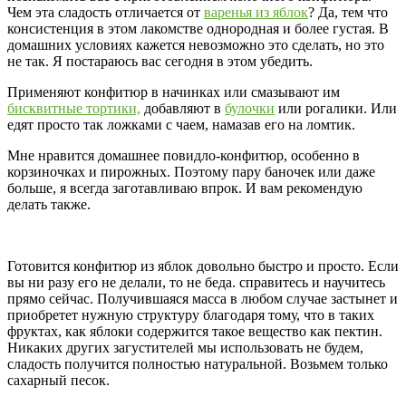
Чем эта сладость отличается от
варенья из яблок
? Да, тем что
консистенция в этом лакомстве однородная и более густая. В
домашних условиях кажется невозможно это сделать, но это
не так. Я постараюсь вас сегодня в этом убедить.
Применяют конфитюр в начинках или смазывают им
бисквитные тортики,
добавляют в
булочки
или рогалики. Или
едят просто так ложками с чаем, намазав его на ломтик.
Мне нравится домашнее повидло-конфитюр, особенно в
корзиночках и пирожных. Поэтому пару баночек или даже
больше, я всегда заготавливаю впрок. И вам рекомендую
делать также.
Готовится конфитюр из яблок довольно быстро и просто. Если
вы ни разу его не делали, то не беда. справитесь и научитесь
прямо сейчас. Получившаяся масса в любом случае застынет и
приобретет нужную структуру благодаря тому, что в таких
фруктах, как яблоки содержится такое вещество как пектин.
Никаких других загустителей мы использовать не будем,
сладость получится полностью натуральной. Возьмем только
сахарный песок.