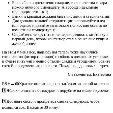
Если яблоки достаточно сладкие, то количества сахара
можно немного уменьшить. А вообще идеальные
пропорции это 1 к 1;
Банки и крышки должны быть чистыми и стерильными;
Для дополнительной стерилизации используйте плед
или одеяло и давайте заготовкам полностью остыть до
комнатной температуры;
Старайтесь не крутить и не переворачивать заготовку в
первый день, чтобы конфитюр стал в банке еще гуще и
желеобразнее.
На этом у меня все, надеюсь вы теперь тоже научились
готовить конфитюр (повидло) из яблок в домашних условиях
и будете пить чай именно с таким сладким угощением. Зовите
гостей и родственников в гости. Пока-пока, до новых встреч.
С уважением, Екатерина
P.S👩‍🍳📖Краткое описание рецепта👉для записной книжки:
1️⃣Яблоки очистите от шкурки и порубите на мелкие кусочки.
2️⃣Добавьте сахар и пройдетесь слегка блендером, чтобы
появился сок. Выждите 30 минут.