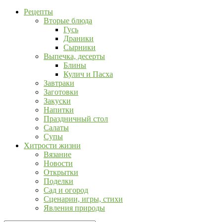
Рецепты
Вторые блюда
Гусь
Драники
Сырники
Выпечка, десерты
Блины
Кулич и Пасха
Завтраки
Заготовки
Закуски
Напитки
Праздничный стол
Салаты
Супы
Хитрости жизни
Вязание
Новости
Открытки
Поделки
Сад и огород
Сценарии, игры, стихи
Явления природы