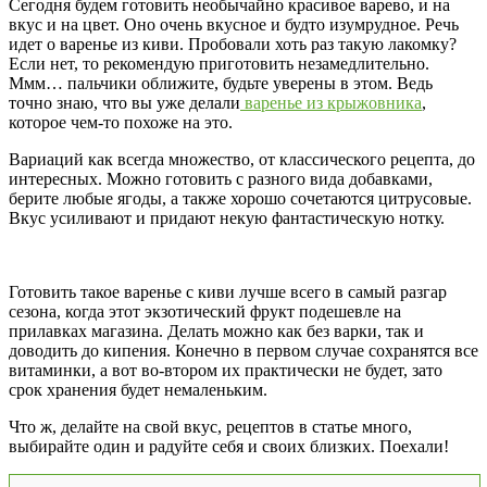
Сегодня будем готовить необычайно красивое варево, и на
вкус и на цвет. Оно очень вкусное и будто изумрудное. Речь
идет о варенье из киви. Пробовали хоть раз такую лакомку?
Если нет, то рекомендую приготовить незамедлительно.
Ммм… пальчики оближите, будьте уверены в этом. Ведь
точно знаю, что вы уже делали
варенье из крыжовника
,
которое чем-то похоже на это.
Вариаций как всегда множество, от классического рецепта, до
интересных. Можно готовить с разного вида добавками,
берите любые ягоды, а также хорошо сочетаются цитрусовые.
Вкус усиливают и придают некую фантастическую нотку.
Готовить такое варенье с киви лучше всего в самый разгар
сезона, когда этот экзотический фрукт подешевле на
прилавках магазина. Делать можно как без варки, так и
доводить до кипения. Конечно в первом случае сохранятся все
витаминки, а вот во-втором их практически не будет, зато
срок хранения будет немаленьким.
Что ж, делайте на свой вкус, рецептов в статье много,
выбирайте один и радуйте себя и своих близких. Поехали!