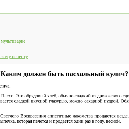
 мультиварке
ескому рецепту
Каким должен быть
пасха
льный
кулич?
улича.
Пасхи. Это обрядовый хлеб, обычно сладкий из дрожжевого сдобн
вается сладкой вкусной глазурью, можно сахарной пудрой. Обя
Светлого Воскресения аппетитные лакомства продаются везде,
ыпечка, которая печется и продается один раз в году, весной.