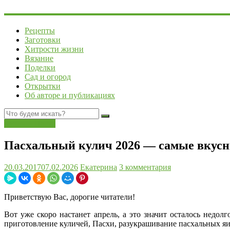
Рецепты
Заготовки
Хитрости жизни
Вязание
Поделки
Сад и огород
Открытки
Об авторе и публикациях
Кулич и Пасха
Пасхальный кулич 2026 — самые вкус
20.03.2017
07.02.2026
Екатерина
3 комментария
Приветствую Вас, дорогие читатели!
Вот уже скоро настанет апрель, а это значит осталось недолг
приготовление куличей, Пасхи, разукрашивание пасхальных яи