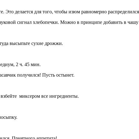
те. Это делается для того, чтобы изюм равномерно распределился 
вуковой сигнал хлебопечки. Можно в принципе добавить в чашу и
 туда высыпьте сухие дрожжи.
едиум, 2 ч. 45 мин.
асавчик получился! Пусть остынет.
шо взбейте миксером все ингредиенты.
посыпку.
чился. Приятного аппетита!