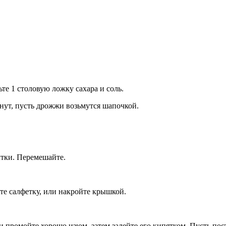
те 1 столовую ложку сахара и соль.
нут, пусть дрожжи возьмутся шапочкой.
лтки. Перемешайте.
ите салфетку, или накройте крышкой.
 промойте хорошо изюм, затем залейте его кипятком. Пусть посто