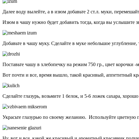
Далее воду вылейте, а в изюм добавьте 2 ст.л. муки, перемешай
Изюм в чашу нужно будет добавить тогда, когда вы услышите з
Добавьте в чашу муку. Сделайте в муке небольшое углубление,
Поставьте чашу в хлебопечку на режим 750 гр., цвет корочки -м
Вот почти и все, время вышло, такой красивый, аппетитный кр
Сделайте глазурь, возьмите 1 белок, и 5-6 ложек сахара, хоро
Украсьте глазурью по своему желанию. Используйте цветную 
Ну, вот и все, какой же красивый и ароматный красавчик полу