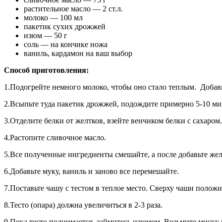
растительное масло — 2 ст.л.
молоко — 100 мл
пакетик сухих дрожжей
изюм — 50 г
соль — на кончике ножа
ваниль, кардамон на ваш выбор
Способ приготовления:
1.Подогрейте немного молоко, чтобы оно стало теплым. Добавь
2.Всыпьте туда пакетик дрожжей, подождите примерно 5-10 ми
3.Отделите белки от желтков, взейте венчиком белки с сахаром.
4.Растопите сливочное масло.
5.Все полученные ингредиенты смешайте, а после добавьте же
6.Добавьте муку, ваниль и заново все перемешайте.
7.Поставьте чашу с тестом в теплое место. Сверху чаши полож
8.Тесто (опара) должна увеличиться в 2-3 раза.
9.Пока тесто поднимается, займитесь изюмом. Возьмите миску и