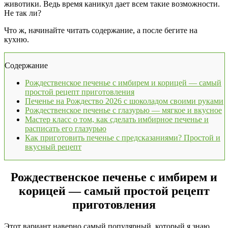
животики. Ведь время каникул дает всем такие возможности.
Не так ли?
Что ж, начинайте читать содержание, а после бегите на
кухню.
Содержание
Рождественское печенье с имбирем и корицей — самый
простой рецепт приготовления
Печенье на Рождество 2026 с шоколадом своими руками
Рождественское печенье с глазурью — мягкое и вкусное
Мастер класс о том, как сделать имбирное печенье и
расписать его глазурью
Как приготовить печенье с предсказаниями? Простой и
вкусный рецепт
Рождественское печенье с имбирем и
корицей — самый простой рецепт
приготовления
Этот вариант наверно самый популярный, который я знаю.