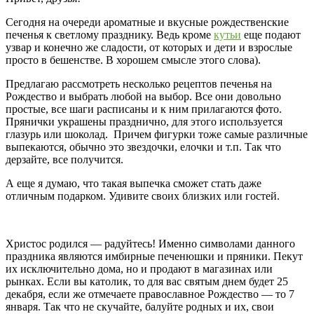
Сегодня на очереди ароматные и вкусные рождественские
печенья к светлому празднику. Ведь кроме
кутьи
еще подают
узвар и конечно же сладости, от которых и дети и взрослые
просто в бешенстве. В хорошем смысле этого слова).
Предлагаю рассмотреть несколько рецептов печенья на
Рождество и выбрать любой на выбор. Все они довольно
простые, все шаги расписаны и к ним прилагаются фото.
Прянички украшены празднично, для этого используется
глазурь или шоколад. Причем фигурки тоже самые различные
выпекаются, обычно это звездочки, елочки и т.п. Так что
дерзайте, все получится.
А еще я думаю, что такая выпечка сможет стать даже
отличным подарком. Удивите своих близких или гостей.
Христос родился — радуйтесь! Именно символами данного
праздника являются имбирные печенюшки и пряники. Пекут
их исключительно дома, но и продают в магазинах или
рынках. Если вы католик, то для вас святым днем будет 25
декабря, если же отмечаете православное Рождество — то 7
января. Так что не скучайте, балуйте родных и их, свои