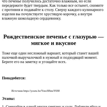
что печенье получилось достаточно влажным, но если
передержите будет твердым. Как только все остынет, снимите
с противня и подавайте к столу. Сверху каждого кулинарного
изделия вы почувствуете хрустящую корочку, а внутри
влажную шоколадную сердцевинку.
Рождественское печенье с глазурью —
мягкое и вкусное
Тоже еще один несложный вариант, который станет вашей
палочкой-выручалочкой в нужный и подходящий момент.
Берите его на заметку и угощайте всех.
Понадобится:
Источник https://youtu.be/YmxSHmeY6S8
Этапы:
1. Смешайте в одной миске сметану и соду. Добавьте яйца и