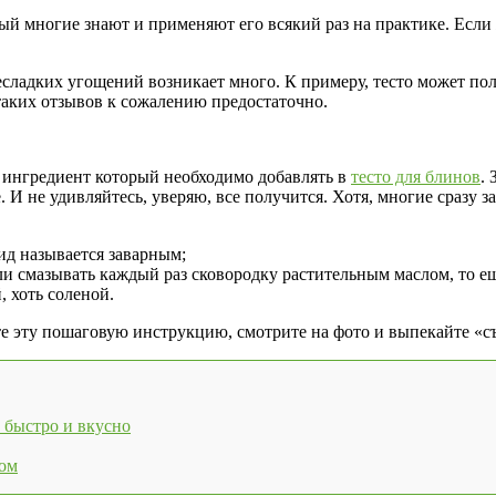
рый многие знают и применяют его всякий раз на практике. Если 
есладких угощений возникает много. К примеру, тесто может по
 таких отзывов к сожалению предостаточно.
о ингредиент который необходимо добавлять в
тесто для блинов
.
тье. И не удивляйтесь, уверяю, все получится. Хотя, многие сра
ид называется заварным;
и смазывать каждый раз сковородку растительным маслом, то е
, хоть соленой.
те эту пошаговую инструкцию, смотрите на фото и выпекайте «с
 быстро и вкусно
ком