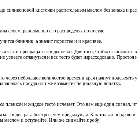
щи силиконовой кисточки растительным маслом без запаха и раск
им слоем, равномерно его распределяя по посуде.
учится блинчик, а значит пористее и и красивее.
каться и превращаться в дырочки. Для того, чтобы сэкономить в
е успеете оглянуться и все тесто будет израсходовано. Простоя н
 то через небольшое количество времени края начнут подсыхать 
царапалась посуда или же возьмите специальную лопатку.
я пленкой и жидкое тесто исчезает. Это вам еще один сигнал, чт
казала в два раза быстрее, чем предыдущая. Как только по краю 
м маслом и остужайте. Или же снимайте пробу.