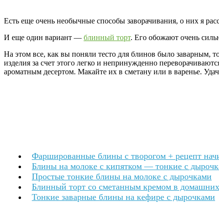
Есть еще очень необычные способы заворачивания, о них я рас
И еще один вариант —
блинный торт
. Его обожают очень сильн
На этом все, как вы поняли тесто для блинов было заварным, т
изделия за счет этого легко и непринужденно переворачиваютс
ароматным десертом. Макайте их в сметану или в варенье. Удач
Фаршированные блины с творогом + рецепт нач
Блины на молоке с кипятком — тонкие с дыроч
Простые тонкие блины на молоке с дырочками
Блинный торт со сметанным кремом в домашних
Тонкие заварные блины на кефире с дырочками