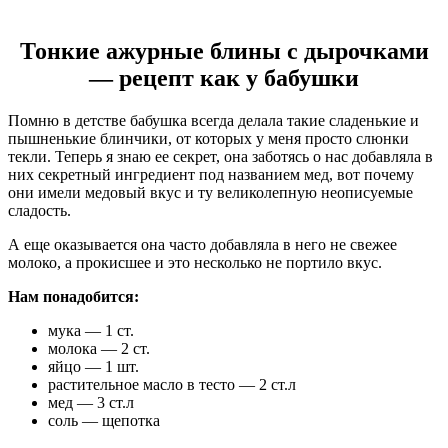
Тонкие ажурные блины с дырочками
— рецепт как у бабушки
Помню в детстве бабушка всегда делала такие сладенькие и
пышненькие блинчики, от которых у меня просто слюнки
текли. Теперь я знаю ее секрет, она заботясь о нас добавляла в
них секретный ингредиент под названием мед, вот почему
они имели медовый вкус и ту великолепную неописуемые
сладость.
А еще оказывается она часто добавляла в него не свежее
молоко, а прокисшее и это несколько не портило вкус.
Нам понадобится:
мука — 1 ст.
молока — 2 ст.
яйцо — 1 шт.
растительное масло в тесто — 2 ст.л
мед — 3 ст.л
соль — щепотка