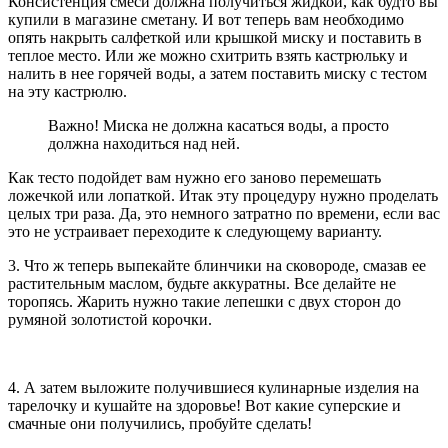
Консистенция смеси должна получиться жидкой, как будто вы
купили в магазине сметану. И вот теперь вам необходимо
опять накрыть салфеткой или крышкой миску и поставить в
теплое место. Или же можно схитрить взять кастрюльку и
налить в нее горячей воды, а затем поставить миску с тестом
на эту кастрюлю.
Важно! Миска не должна касаться воды, а просто
должна находиться над ней.
Как тесто подойдет вам нужно его заново перемешать
ложечкой или лопаткой. Итак эту процедуру нужно проделать
целых три раза. Да, это немного затратно по времени, если вас
это не устраивает переходите к следующему варианту.
3. Что ж теперь выпекайте блинчики на сковороде, смазав ее
растительным маслом, будьте аккуратны. Все делайте не
торопясь. Жарить нужно такие лепешки с двух сторон до
румяной золотистой корочки.
4. А затем выложите получившиеся кулинарные изделия на
тарелочку и кушайте на здоровье! Вот какие суперские и
смачные они получились, пробуйте сделать!