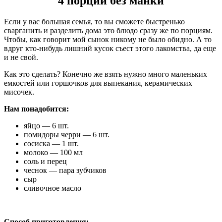
4 порции без манки
Если у вас большая семья, то вы сможете быстренько
сварганить и разделить дома это блюдо сразу же по порциям.
Чтобы, как говорит мой сынок никому не было обидно. А то
вдруг кто-нибудь лишний кусок съест этого лакомства, да еще
и не свой.
Как это сделать? Конечно же взять нужно много маленьких
емкостей или горшочков для выпекания, керамических
мисочек.
Нам понадобится:
яйцо — 6 шт.
помидоры черри — 6 шт.
сосиска — 1 шт.
молоко — 100 мл
соль и перец
чеснок — пара зубчиков
сыр
сливочное масло
Способ приготовления: