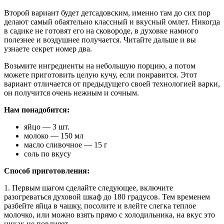
Второй вариант будет детсадовским, именно там до сих пор
делают самый обаятельно классный и вкусный омлет. Никогда
в садике не готовят его на сковороде, в духовке намного
полезнее и воздушнее получается. Читайте дальше и вы
узнаете секрет номер два.
Возьмите ингредиенты на небольшую порцию, а потом
можете приготовить целую кучу, если понравится. Этот
вариант отличается от предыдущего своей технологией варки,
он получится очень нежным и сочным.
Нам понадобится:
яйцо — 3 шт.
молоко — 150 мл
масло сливочное — 15 г
соль по вкусу
Способ приготовления:
1. Первым шагом сделайте следующее, включите
разогреваться духовой шкаф до 180 градусов. Тем временем
разбейте яйца в чашку, посолите и влейте слегка теплое
молочко, или можно взять прямо с холодильника, на вкус это
никак не повлияет.