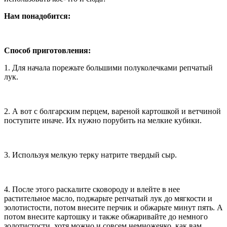
Нам понадобится:
Способ приготовления:
1. Для начала порежьте большими полуколечками репчатый
лук.
2. А вот с болгарским перцем, вареной картошкой и ветчиной
поступите иначе. Их нужно порубить на мелкие кубики.
3. Используя мелкую терку натрите твердый сыр.
4. После этого раскалите сковороду и влейте в нее
растительное масло, поджарьте репчатый лук до мягкости и
золотистости, потом внесите перчик и обжарьте минут пять. А
потом внесите картошку и также обжаривайте до немного
золотистости, хотя можно и совсем немножечко, как вам