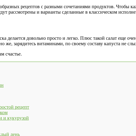
ообразных рецептов с разными сочетаниями продуктов. Чтобы каж
Будут рассмотрены и варианты сделанные в классическом исполн
ска делается довольно просто и легко. Плюс такой салат еще оч
но же, зарядитесь витаминами, по своему составу капуста не слы
ам счастье.
ин
ростой рецепт
оком
и и кукурузой
ждый день