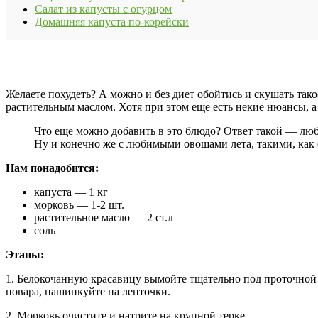
Салат из капусты с огурцом
Домашняя капуста по-корейски
Желаете похудеть? А можно и без диет обойтись и скушать тако
растительным маслом. Хотя при этом еще есть некие нюансы, а 
Что еще можно добавить в это блюдо? Ответ такой — любу
Ну и конечно же с любимыми овощами лета, такими, как
Нам понадобится:
капуста — 1 кг
морковь — 1-2 шт.
растительное масло — 2 ст.л
соль
Этапы:
1. Белокочанную красавицу вымойте тщательно под проточной
повара, нашинкуйте на ленточки.
2. Морковь очистите и натрите на крупной терке.