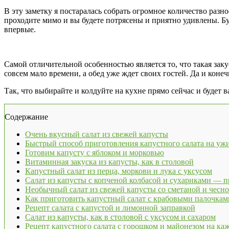
В эту заметку я постаралась собрать огромное количество разн
проходите мимо и вы будете потрясены и приятно удивлены. 
впервые.
Самой отличительной особенностью является то, что такая заку
совсем мало времени, а обед уже ждет своих гостей. Да и конеч
Так, что выбирайте и колдуйте на кухне прямо сейчас и будет в
Содержание
Очень вкусный салат из свежей капусты
Быстрый способ приготовления капустного салата на уж
Готовим капусту с яблоком и морковью
Витаминная закуска из капусты, как в столовой
Капустный салат из перца, моркови и лука с уксусом
Салат из капусты с копченой колбасой и сухариками — п
Необычный салат из свежей капусты со сметаной и чесн
Как приготовить капустный салат с крабовыми палочкам
Рецепт салата с капустой и лимонной заправкой
Салат из капусты, как в столовой с уксусом и сахаром
Рецепт капустного салата с горошком и майонезом на ка