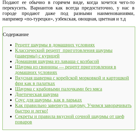
Подают ее обычно в горячем виде, когда хочется чего-то
перекусить. Вариантов как всегда предостаточно, у нас в
городе продают даже под разными наименованиями,
например «по-турецки», узбекская, овощная, цветная и т.д
Содержание
Рецепт шаурмы в домашних условиях
Классический рецепт приготовления шаурмы
(шавермы) с курицей
Домашняя шаурма из лаваша с колбасой
Шаурма из свинины — рецепт приготовления в
домашних условиях
Вкусная шаверма с корейской морковкой и картошкой
фри как в палатках
Шаурма с крабовыми палочками без мяса
Диетическая шаурма
Соус для шаурмы, как в ларьках
Как правильно завернуть шаурму. Учимся заворачивать
быстро и легко!
Секреты и правила вкусной сочной шаурмы от шеф
поваров