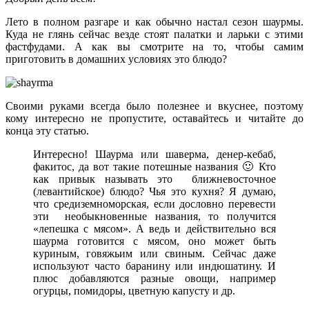
Лето в полном разгаре и как обычно настал сезон шаурмы.
Куда не глянь сейчас везде стоят палатки и ларьки с этими
фастфудами. А как вы смотрите на то, чтобы самим
приготовить в домашних условиях это блюдо?
Своими руками всегда было полезнее и вкуснее, поэтому
кому интересно не пропустите, оставайтесь и читайте до
конца эту статью.
Интересно! Шаурма или шаверма, денер-кебаб,
факитос, да вот такие потешные названия 🙂 Кто
как привык называть это ближневосточное
(левантийское) блюдо? Чья это кухня? Я думаю,
что средиземноморская, если дословно перевести
эти необыкновенные названия, то получится
«лепешка с мясом». А ведь и действительно вся
шаурма готовится с мясом, оно может быть
куриным, говяжьим или свиным. Сейчас даже
используют часто баранину или индюшатину. И
плюс добавляются разные овощи, например
огурцы, помидоры, цветную капусту и др.