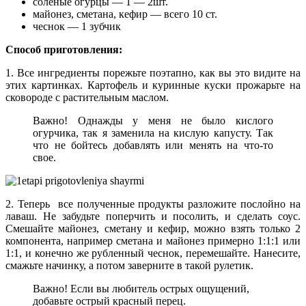
соленые огурцы — 1 — 2шт.
майонез, сметана, кефир — всего 10 ст.
чеснок — 1 зубчик
Способ приготовления:
1. Все ингредиенты порежьте поэтапно, как вы это видите на
этих картинках. Картофель и куринные куски прожарьте на
сковороде с растительным маслом.
Важно! Однажды у меня не было кислого
огурчика, так я заменила на кислую капусту. Так
что не бойтесь добавлять или менять на что-то
свое.
2. Теперь все полученные продукты разложите послойно на
лаваш. Не забудьте поперчить и посолить, и сделать соус.
Смешайте майонез, сметану и кефир, можно взять только 2
компонента, например сметана и майонез примерно 1:1:1 или
1:1, и конечно же рубленный чеснок, перемешайте. Нанесите,
смажьте начинку, а потом заверните в такой рулетик.
Важно! Если вы любитель острых ощущений,
добавьте острый красный перец.