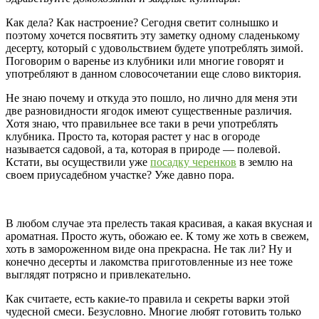
Как дела? Как настроение? Сегодня светит солнышко и
поэтому хочется посвятить эту заметку одному сладенькому
десерту, который с удовольствием будете употреблять зимой.
Поговорим о варенье из клубники или многие говорят и
употребляют в данном словосочетании еще слово виктория.
Не знаю почему и откуда это пошло, но лично для меня эти
две разновидности ягодок имеют существенные различия.
Хотя знаю, что правильнее все таки в речи употреблять
клубника. Просто та, которая растет у нас в огороде
называется садовой, а та, которая в природе — полевой.
Кстати, вы осуществили уже
посадку черенков
в землю на
своем приусадебном участке? Уже давно пора.
В любом случае эта прелесть такая красивая, а какая вкусная и
ароматная. Просто жуть, обожаю ее. К тому же хоть в свежем,
хоть в замороженном виде она прекрасна. Не так ли? Ну и
конечно десерты и лакомства приготовленные из нее тоже
выглядят потрясно и привлекательно.
Как считаете, есть какие-то правила и секреты варки этой
чудесной смеси. Безусловно. Многие любят готовить только