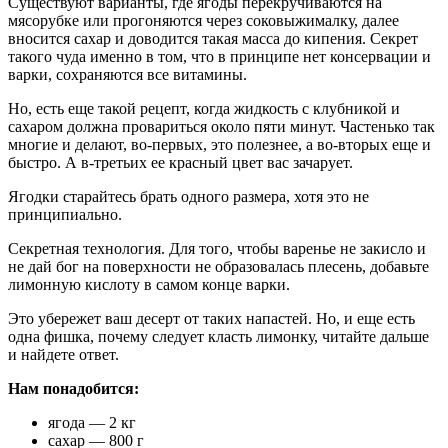
Существуют варианты, где ягоды перекручиваются на
мясорубке или прогоняются через соковыжималку, далее
вносится сахар и доводится такая масса до кипения. Секрет
такого чуда именно в том, что в принципе нет консервации и
варки, сохраняются все витамины.
Но, есть еще такой рецепт, когда жидкость с клубникой и
сахаром должна провариться около пяти минут. Частенько так
многие и делают, во-первых, это полезнее, а во-вторых еще и
быстро. А в-третьих ее красный цвет вас зачарует.
Ягодки старайтесь брать одного размера, хотя это не
принципиально.
Секретная технология. Для того, чтобы варенье не закисло и
не дай бог на поверхности не образовалась плесень, добавьте
лимонную кислоту в самом конце варки.
Это убережет ваш десерт от таких напастей. Но, и еще есть
одна фишка, почему следует класть лимонку, читайте дальше
и найдете ответ.
Нам понадобится:
ягода — 2 кг
сахар — 800 г