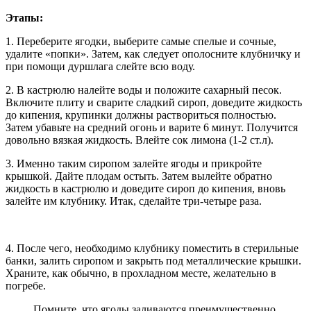
Этапы:
1. Переберите ягодки, выберите самые спелые и сочные,
удалите «попки». Затем, как следует ополосните клубничку и
при помощи дуршлага слейте всю воду.
2. В кастрюлю налейте воды и положите сахарный песок.
Включите плиту и сварите сладкий сироп, доведите жидкость
до кипения, крупинки должны раствориться полностью.
Затем убавьте на средний огонь и варите 6 минут. Получится
довольно вязкая жидкость. Влейте сок лимона (1-2 ст.л).
3. Именно таким сиропом залейте ягоды и прикройте
крышкой. Дайте плодам остыть. Затем вылейте обратно
жидкость в кастрюлю и доведите сироп до кипения, вновь
залейте им клубнику. Итак, сделайте три-четыре раза.
4. После чего, необходимо клубнику поместить в стерильные
банки, залить сиропом и закрыть под металлические крышки.
Храните, как обычно, в прохладном месте, желательно в
погребе.
Помните, что ягоды заливаются преимущественно