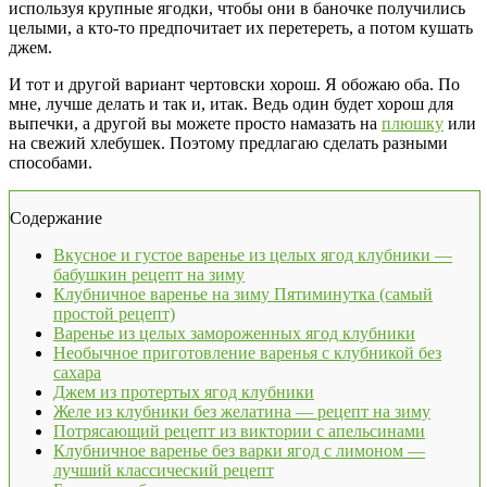
используя крупные ягодки, чтобы они в баночке получились
целыми, а кто-то предпочитает их перетереть, а потом кушать
джем.
И тот и другой вариант чертовски хорош. Я обожаю оба. По
мне, лучше делать и так и, итак. Ведь один будет хорош для
выпечки, а другой вы можете просто намазать на
плюшку
или
на свежий хлебушек. Поэтому предлагаю сделать разными
способами.
Содержание
Вкусное и густое варенье из целых ягод клубники —
бабушкин рецепт на зиму
Клубничное варенье на зиму Пятиминутка (самый
простой рецепт)
Варенье из целых замороженных ягод клубники
Необычное приготовление варенья с клубникой без
сахара
Джем из протертых ягод клубники
Желе из клубники без желатина — рецепт на зиму
Потрясающий рецепт из виктории с апельсинами
Клубничное варенье без варки ягод с лимоном —
лучший классический рецепт