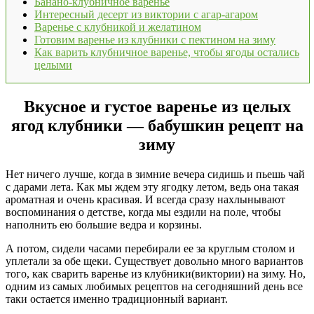
Банано-клубничное варенье
Интересный десерт из виктории с агар-агаром
Варенье с клубникой и желатином
Готовим варенье из клубники с пектином на зиму
Как варить клубничное варенье, чтобы ягоды остались
целыми
Вкусное и густое варенье из целых
ягод клубники — бабушкин рецепт на
зиму
Нет ничего лучше, когда в зимние вечера сидишь и пьешь чай
с дарами лета. Как мы ждем эту ягодку летом, ведь она такая
ароматная и очень красивая. И всегда сразу нахлынывают
воспоминания о детстве, когда мы ездили на поле, чтобы
наполнить ею большие ведра и корзины.
А потом, сидели часами перебирали ее за круглым столом и
уплетали за обе щеки. Существует довольно много вариантов
того, как сварить варенье из клубники(виктории) на зиму. Но,
одним из самых любимых рецептов на сегодняшний день все
таки остается именно традиционный вариант.