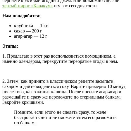
черпаете красивый ягодный джем. Или возможно сделали
тертый пирог «Каракум»
и у вас сегодня гости.
Нам понадобится:
клубника — 1 кг
сахар — 200 г
агар-агар — 12 г
Этапы:
1. Предлагаю в этот раз воспользоваться помощником, а
именно блендером, перекрутите перебратые ягоды в нем.
2. Затем, как принято в классическом рецепте засыпьте
сахаром и дайте выделиться соку. Варите примерно 10 минут,
после того, как закипит кашица. После внесите агар-агар и
размешайте и сразу же переложите по стерильным банкам.
Закройте крышками.
Помните, если этого не сделать сразу, то желе
быстро застынет и не сможете затем его разложить
по банкам.