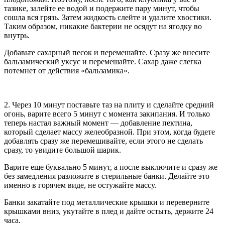
тазике, залейте ее водой и подержите пару минут, чтобы
сошла вся грязь. Затем жидкость слейте и удалите хвостики.
Таким образом, никакие бактерии не осядут на ягодку во
внутрь.
Добавьте сахарный песок и перемешайте. Сразу же внесите
бальзамический уксус и перемешайте. Сахар даже слегка
потемнет от действия «бальзамика».
2. Через 10 минут поставьте таз на плиту и сделайте средний
огонь, варите всего 5 минут с момента закипания. И только
теперь настал важный момент — добавление пектина,
который сделает массу желеобразной. При этом, когда будете
добавлять сразу же перемешивайте, если этого не сделать
сразу, то увидите большой шарик.
Варите еще буквально 5 минут, а после выключите и сразу же
без замедления разложите в стерильные банки. Делайте это
именно в горячем виде, не остужайте массу.
Банки закатайте под металлические крышки и переверните
крышками вниз, укутайте в плед и дайте остыть, держите 24
часа.