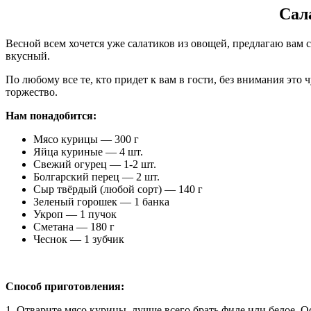
Сал
Весной всем хочется уже салатиков из овощей, предлагаю вам с
вкусный.
По любому все те, кто придет к вам в гости, без внимания это
торжество.
Нам понадобится:
Мясо курицы — 300 г
Яйца куриные — 4 шт.
Свежий огурец — 1-2 шт.
Болгарский перец — 2 шт.
Сыр твёрдый (любой сорт) — 140 г
Зеленый горошек — 1 банка
Укроп — 1 пучок
Сметана — 180 г
Чеснок — 1 зубчик
Способ приготовления:
1. Отварите мясо курицы, лучше всего брать филе или белое. 