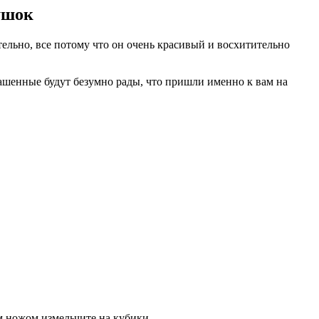
ушок
тельно, все потому что он очень красивый и восхитительно
глашенные будут безумно рады, что пришли именно к вам на
ым ножом измельчите на кубики.