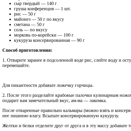
сыр твердый — 140 г
груша конференция — 1 шт.
рис — 50 г
майонез — 50 г по вкусу
сметана — 50 г
соль — по вкусу
морковь по-корейски — 100 г
кукуруза консервированная — 90 г
Способ приготовления:
1. Отварите заранее в подсоленной воде рис, слейте воду и ос
перемешайте.
Для пикантности добавьте ложечку горчицы.
2. После этого разделайте крабовые палочки кулинарным ножо
подарит вам замечательный вкус, ам-ма — лакомка.
После отваренные правильно кальмары (можно взять и консерви
нее лишнюю влагу. Всыпьте консервированную кукурузу.
Желтки и белки отделите друг от друга и в эту массу добавьте 