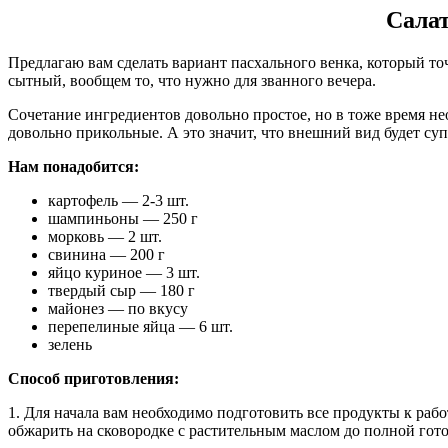
Салат
Предлагаю вам сделать вариант пасхального венка, который т
сытный, вообщем то, что нужно для званного вечера.
Сочетание ингредиентов довольно простое, но в тоже время не
довольно прикольные. А это значит, что внешний вид будет су
Нам понадобится:
картофель — 2-3 шт.
шампиньоны — 250 г
морковь — 2 шт.
свинина — 200 г
яйцо куриное — 3 шт.
твердый сыр — 180 г
майонез — по вкусу
перепелиные яйца — 6 шт.
зелень
Способ приготовления:
1. Для начала вам необходимо подготовить все продукты к рабо
обжарить на сковородке с растительным маслом до полной гот