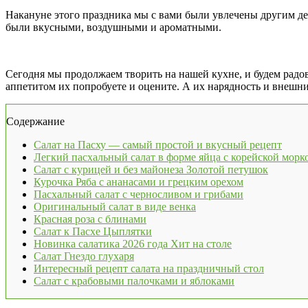
Накануне этого праздника мы с вами были увлечены другим д
были вкусными, воздушными и ароматными.
Сегодня мы продолжаем творить на нашей кухне, и будем радо
аппетитом их попробуете и оцените. А их нарядность и внешни
Содержание
Салат на Пасху — самый простой и вкусный рецепт
Легкий пасхальный салат в форме яйца с корейской морк
Салат с курицей и без майонеза Золотой петушок
Курочка Ряба с ананасами и грецким орехом
Пасхальный салат с черносливом и грибами
Оригинальный салат в виде венка
Красная роза с блинами
Салат к Пасхе Цыплятки
Новинка салатика 2026 года Хит на столе
Салат Гнездо глухаря
Интересный рецепт салата на праздничный стол
Салат с крабовыми палочками и яблоками