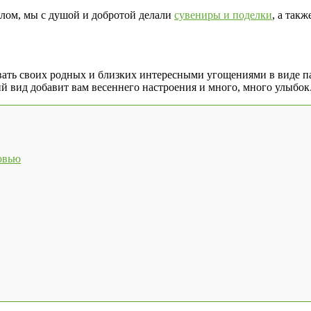
елом, мы с душой и добротой делали
сувениры и поделки
, а так
вать своих родных и близких интересными угощениями в виде п
й вид добавит вам весеннего настроения и много, много улыбок
овью