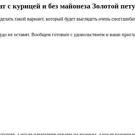
ат с курицей и без майонеза Золотой пет
делать такой вариант, который будет выглядеть очень сногсшиба
 чудо не оставят. Вообщем готовьте с удовольствием и ваши при
Остудите, а после накрошите руками на волокна, а после кухонн