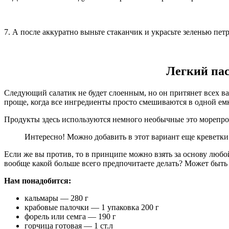
7. А после аккуратно выньте стаканчик и украсьте зеленью пе
Легкий пас
Следующий салатик не будет слоенным, но он притянет всех ваш
проще, когда все ингредиенты просто смешиваются в одной емк
Продукты здесь используются немного необычные это морепрод
Интересно! Можно добавить в этот вариант еще креветки
Если же вы против, то в принципе можно взять за основу люб
вообще какой больше всего предпочитаете делать? Может быт
Нам понадобится:
кальмары — 280 г
крабовые палочки — 1 упаковка 200 г
форель или семга — 190 г
горчица готовая — 1 ст.л