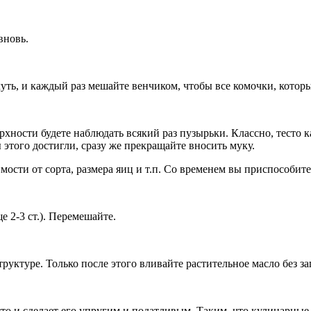
вновь.
чуть, и каждый раз мешайте венчиком, чтобы все комочки, котор
ерхности будете наблюдать всякий раз пузырьки. Классно, тесто 
ы этого достигли, сразу же прекращайте вносить муку.
ости от сорта, размера яиц и т.п. Со временем вы приспособите
е 2-3 ст.). Перемешайте.
руктуре. Только после этого вливайте растительное масло без зап
есто и сделает его упругим и податливым. Таким, что кулинарные