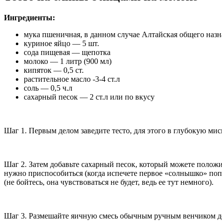
Ингредиенты:
мука пшеничная, в данном случае Алтайская общего назна
куриное яйцо — 5 шт.
сода пищевая — щепотка
молоко — 1 литр (900 мл)
кипяток — 0,5 ст.
растительное масло -3-4 ст.л
соль — 0,5 ч.л
сахарный песок — 2 ст.л или по вкусу
Шаг 1. Первым делом заведите тесто, для этого в глубокую мис
Шаг 2. Затем добавьте сахарный песок, который можете положит
нужно приспособиться (когда испечете первое «солнышко» попр
(не бойтесь, она чувствоваться не будет, ведь ее тут немного).
Шаг 3. Размешайте яичную смесь обычным ручным венчиком до 