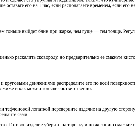
е оставьте его на 1 час, если располагаете временем, если его 
тем тоньше выйдет блин при жарке, чем гуще — тем толще. Рег
шенько раскалить сковороду, но предварительно ее смажьте кист
и круговыми движениями распределите его по всей поверхности.
го жиже и как можно тоньше соответственно.
ли тефлоновой лопаткой переверните изделие на другую сторону.
решайте сами.
е это. Готовое изделие уберите на тарелку и по желанию смажьт