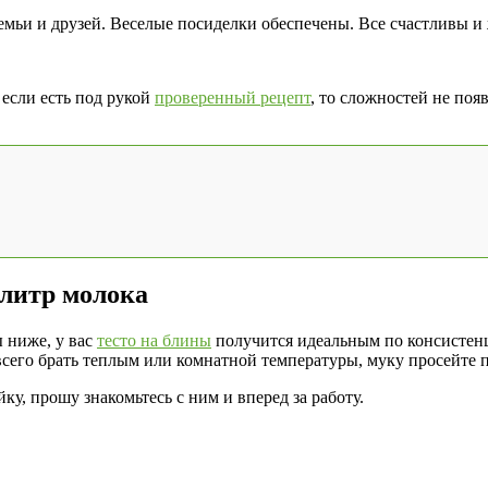
семьи и друзей. Веселые посиделки обеспечены. Все счастливы и
 если есть под рукой
проверенный рецепт
, то сложностей не поя
 литр молока
 ниже, у вас
тесто на блины
получится идеальным по консистенц
сего брать теплым или комнатной температуры, муку просейте па
у, прошу знакомьтесь с ним и вперед за работу.