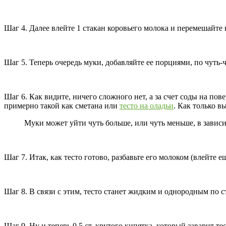
Шаг 4. Далее влейте 1 стакан коровьего молока и перемешайте 
Шаг 5. Теперь очередь муки, добавляйте ее порциями, по чуть-
Шаг 6. Как видите, ничего сложного нет, а за счет соды на пов
примерно такой как сметана или
тесто на оладьи
. Как только в
Муки может уйти чуть больше, или чуть меньше, в зависим
Шаг 7. Итак, как тесто готово, разбавьте его молоком (влейте ещ
Шаг 8. В связи с этим, тесто станет жидким и однородным по ст
Шаг 9. Ну и теперь 0,5 ст. крутого кипятка, который заварит т