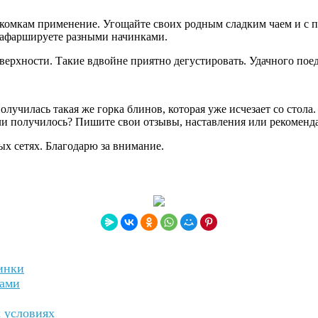
лакомкам применение. Угощайте своих родным сладким чаем и с 
х нафаршируете разными начинками.
ерхности. Такие вдвойне приятно дегустировать. Удачного пое
получилась такая же горка блинов, которая уже исчезает со стол
е ли получилось? Пишите свои отзывы, наставления или рекоменд
ных сетях. Благодарю за внимание.
инки
ками
 условиях