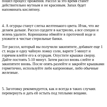
пошел процесс брожения. Рассол за это время станет
действительно мутным и не красивым. Запах будет
напоминать кислятину.
4. А огурцы станут слегка желтенького цвета. Итак, что же
делаем дальше. Рассол сцедите в кастрюлю, а все специи и
зелень удалите. Корнишоны обмойте в проточной воде и
уложите в чистые стерильные банки.
Тот рассол, который вы получили закипятите, добавьте еще 1
ст. воды и одну чайную ложку соли, варите 5 минут и
горячим влейте его к огурцам. Опустите крышки сверху.
Дайте постоять 5-10 минут. Затем рассол вновь слейте и
закипятите вновь. После опять разлейте и закройте крышками
герметично, используйте либо капроновые, либо обычные
железные.
5. Заготовку рекомендуется, как и всегда в таких случаях
перевернуть и дать ей остыть под теплыми вещами.