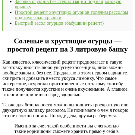
Засолка огурцов без стерилизации под капроновую
крышку
Простой рецепт хрустящих огурцов горячим рассолом
под железные крышки
Быстрый засол огурцов (бабушкин рецепт)
Соленые и хрустящие огурцы —
простой рецепт на 3 литровую банку
Как известно, классический рецепт предполагает в такую
заготовку вносить любо уксусную эссенцию, либо можно
вообще закрыть без нее. Предлагаю в этом первом варианте
схитрить и добавить вместо уксуса лимонку. Что самое
интересное, огурчики приготовленные по такому способу
также получаются хрусткие и очень вкусненькие. А главное,
что они не причиняют вред здоровью.
Также для безопасности можно выполнить троекратную или
двукратную заливку рассолом. Не понимаете о чем я говорю,
это не сложно понять. По ходу дела, друзья разберемся.
Именно за счет такой особенности вы с легкостью
такие корнишоны сможете хранить прямо у себя в