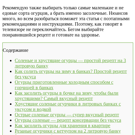
Рекомендую также выбирать только самые маленькие и не
едовые сорта огурцов, а брать именно засолочные. Нюансов
много, во всем разобраться поможет эта статья с поэтапными
рекомендациями и инструкциями. Поэтому, как говорят в
телевизоре не переключайтесь. Бегом выбирайте
понравившийся рецепт и готовьте на здоровье.
Содержание
Соленые и хрустящие огурцы — простой рецепт на 3
литровую банку
Как солить огурцы на зиму в банках? Простой рецепт
без уксуса
Огурцы приготовленные холодным способом с
горчицей в банках
Как засолить огурцы в бочке на зиму, чтобы были
хрустящими? Самый вкусный рецепт
Хрустящие соленые огурчики в литровых банках с
уксусом и водкой
Острые соленые огурцы — супер вкусный рецепт
Огурцы соленые — рецепт консервации без уксуса
Как засолить огурцы для хранения в квартире
Резаные огурчики с кетчупом на 2 литровую банку