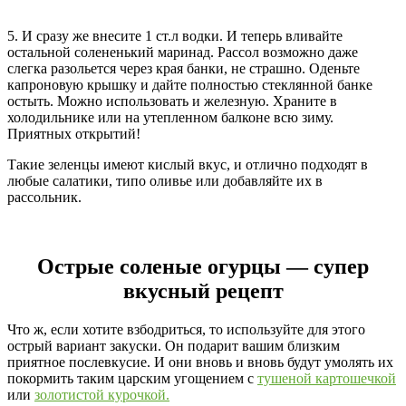
5. И сразу же внесите 1 ст.л водки. И теперь вливайте
остальной солененький маринад. Рассол возможно даже
слегка разольется через края банки, не страшно. Оденьте
капроновую крышку и дайте полностью стеклянной банке
остыть. Можно использовать и железную. Храните в
холодильнике или на утепленном балконе всю зиму.
Приятных открытий!
Такие зеленцы имеют кислый вкус, и отлично подходят в
любые салатики, типо оливье или добавляйте их в
рассольник.
Острые соленые огурцы — супер
вкусный рецепт
Что ж, если хотите взбодриться, то используйте для этого
острый вариант закуски. Он подарит вашим близким
приятное послевкусие. И они вновь и вновь будут умолять их
покормить таким царским угощением с
тушеной картошечкой
или
золотистой курочкой.