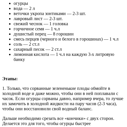
огурцы
вода — 2 л
веточки укропа зонтиками — 2-3 шт.
лавровый лист — 2-3 шт.
свежий чеснок — 1 головка
горчичное семя — 1 ч.л
душистый перец — 8 горошин
смесь перцев (черного и белого в горошинах) — 1 ч.л
соль — 2 ст.л
сахарный песок — 2 ст.л
лимонная кислота — 1 ч.л на каждую 3-х литровую
банку
Этапы:
1. Только, что сорванные зелененькие плоды обмойте в
холодной воде и даже можно, чтобы они в ней поплавали с
часок. Если огурцы сорваны давно, например вчера, то лучше
их замочить в холодной жидкости на пару часов (2-3 часа),
чтобы они восстановили свой водный баланс.
Дальше необходимо срезать все «кончики» с двух сторон.
Делается это для того, чтобы огурцы быстрее