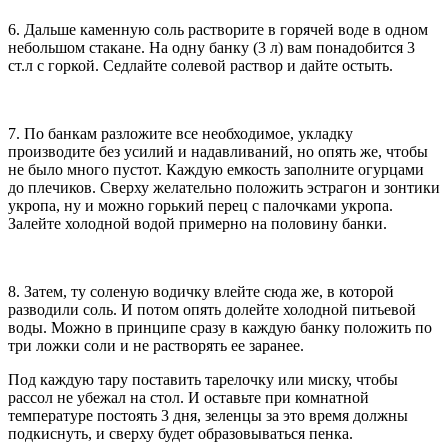
6. Дальше каменную соль растворите в горячей воде в одном
небольшом стакане. На одну банку (3 л) вам понадобится 3
ст.л с горкой. Седлайте солевой раствор и дайте остыть.
7. По банкам разложите все необходимое, укладку
производите без усилий и надавливаний, но опять же, чтобы
не было много пустот. Каждую емкость заполните огурцами
до плечиков. Сверху желательно положить эстрагон и зонтики
укропа, ну и можно горький перец с палочками укропа.
Залейте холодной водой примерно на половину банки.
8. Затем, ту соленую водичку влейте сюда же, в которой
разводили соль. И потом опять долейте холодной питьевой
воды. Можно в принципе сразу в каждую банку положить по
три ложки соли и не растворять ее заранее.
Под каждую тару поставить тарелочку или миску, чтобы
рассол не убежал на стол. И оставьте при комнатной
температуре постоять 3 дня, зеленцы за это время должны
подкиснуть, и сверху будет образовываться пенка.