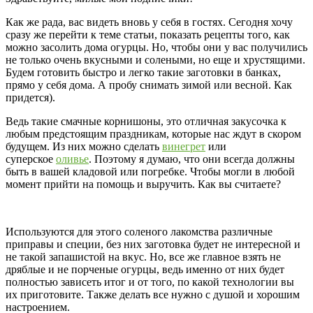
Как же рада, вас видеть вновь у себя в гостях. Сегодня хочу
сразу же перейти к теме статьи, показать рецепты того, как
можно засолить дома огурцы. Но, чтобы они у вас получились
не только очень вкусными и солеными, но еще и хрустящими.
Будем готовить быстро и легко такие заготовки в банках,
прямо у себя дома. А пробу снимать зимой или весной. Как
придется).
Ведь такие смачные корнишоны, это отличная закусочка к
любым предстоящим праздникам, которые нас ждут в скором
будущем. Из них можно сделать
винегрет
или
суперское
оливье
. Поэтому я думаю, что они всегда должны
быть в вашей кладовой или погребке. Чтобы могли в любой
момент прийти на помощь и выручить. Как вы считаете?
Используются для этого соленого лакомства различные
приправы и специи, без них заготовка будет не интересной и
не такой запашистой на вкус. Но, все же главное взять не
дряблые и не порченые огурцы, ведь именно от них будет
полностью зависеть итог и от того, по какой технологии вы
их приготовите. Также делать все нужно с душой и хорошим
настроением.