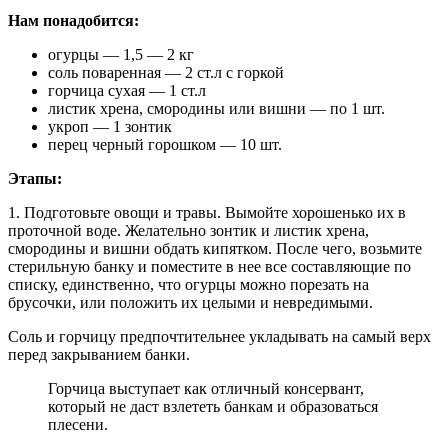
Нам понадобится:
огурцы — 1,5 — 2 кг
соль поваренная — 2 ст.л с горкой
горчица сухая — 1 ст.л
листик хрена, смородины или вишни — по 1 шт.
укроп — 1 зонтик
перец черный горошком — 10 шт.
Этапы:
1. Подготовьте овощи и травы. Вымойте хорошенько их в
проточной воде. Желательно зонтик и листик хрена,
смородины и вишни обдать кипятком. После чего, возьмите
стерильную банку и поместите в нее все составляющие по
списку, единственно, что огурцы можно порезать на
брусочки, или положить их целыми и невредимыми.
Соль и горчицу предпочтительнее укладывать на самый верх
перед закрыванием банки.
Горчица выступает как отличный консервант,
который не даст взлететь банкам и образоваться
плесени.