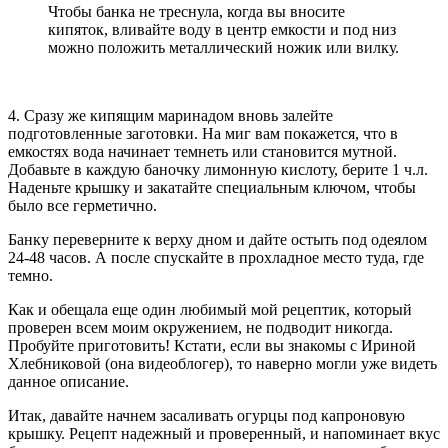
Чтобы банка не треснула, когда вы вносите
кипяток, вливайте воду в центр емкости и под низ
можно положить металлический ножик или вилку.
4. Сразу же кипящим маринадом вновь залейте
подготовленные заготовки. На миг вам покажется, что в
емкостях вода начинает темнеть или становится мутной.
Добавьте в каждую баночку лимонную кислоту, берите 1 ч.л.
Наденьте крышку и закатайте специальным ключом, чтобы
было все герметично.
Банку переверните к верху дном и дайте остыть под одеялом
24-48 часов. А после спускайте в прохладное место туда, где
темно.
Как и обещала еще один любимый мой рецептик, который
проверен всем моим окружением, не подводит никогда.
Пробуйте приготовить! Кстати, если вы знакомы с Ириной
Хлебниковой (она видеоблогер), то наверно могли уже видеть
данное описание.
Итак, давайте начнем засаливать огурцы под капроновую
крышку. Рецепт надежный и проверенный, и напоминает вкус