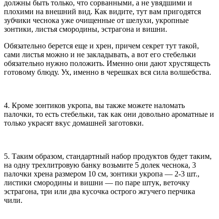
должны быть только, что сорванными, а не увядшими и
плохими на внешний вид. Как видите, тут вам пригодятся
зубчики чеснока уже очищенные от шелухи, укропные
зонтики, листья смородины, эстрагона и вишни.
Обязательно берется еще и хрен, причем секрет тут такой,
сами листья можно и не закладывать, а вот его стебельки
обязательно нужно положить. Именно они дают хрустящесть
готовому блюду. Ух, именно в черешках вся сила волшебства.
4. Кроме зонтиков укропа, вы также можете наломать
палочки, то есть стебельки, так как они довольно ароматные и
только украсят вкус домашней заготовки.
5. Таким образом, стандартный набор продуктов будет таким,
на одну трехлитровую банку возьмите 5 долек чеснока, 3
палочки хрена размером 10 см, зонтики укропа — 2-3 шт.,
листики смородины и вишни — по паре штук, веточку
эстрагона, три или два кусочка острого жгучего перчика
чили.