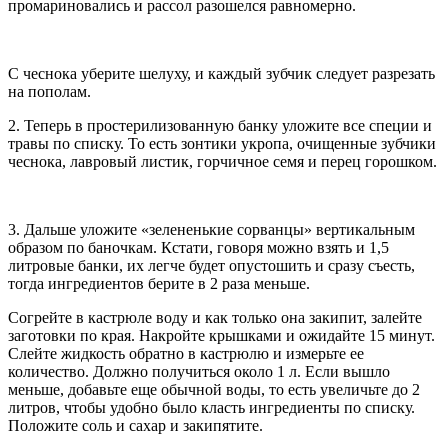
промариновались и рассол разошелся равномерно.
С чеснока уберите шелуху, и каждый зубчик следует разрезать
на пополам.
2. Теперь в простерилизованную банку уложите все специи и
травы по списку. То есть зонтики укропа, очищенные зубчики
чеснока, лавровый листик, горчичное семя и перец горошком.
3. Дальше уложите «зелененькие сорванцы» вертикальным
образом по баночкам. Кстати, говоря можно взять и 1,5
литровые банки, их легче будет опустошить и сразу съесть,
тогда ингредиентов берите в 2 раза меньше.
Согрейте в кастрюле воду и как только она закипит, залейте
заготовки по края. Накройте крышками и ожидайте 15 минут.
Слейте жидкость обратно в кастрюлю и измерьте ее
количество. Должно получиться около 1 л. Если вышло
меньше, добавьте еще обычной воды, то есть увеличьте до 2
литров, чтобы удобно было класть ингредиенты по списку.
Положите соль и сахар и закипятите.