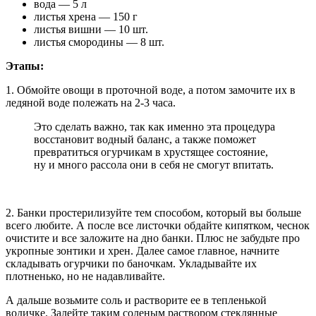
вода — 5 л
листья хрена — 150 г
листья вишни — 10 шт.
листья смородины — 8 шт.
Этапы:
1. Обмойте овощи в проточной воде, а потом замочите их в
ледяной воде полежать на 2-3 часа.
Это сделать важно, так как именно эта процедура
восстановит водный баланс, а также поможет
превратиться огурчикам в хрустящее состояние,
ну и много рассола они в себя не смогут впитать.
2. Банки простерилизуйте тем способом, который вы больше
всего любите. А после все листочки обдайте кипятком, чеснок
очистите и все заложите на дно банки. Плюс не забудьте про
укропные зонтики и хрен. Далее самое главное, начните
складывать огурчики по баночкам. Укладывайте их
плотненько, но не надавливайте.
А дальше возьмите соль и растворите ее в тепленькой
водичке. Залейте таким соленым раствором стеклянные