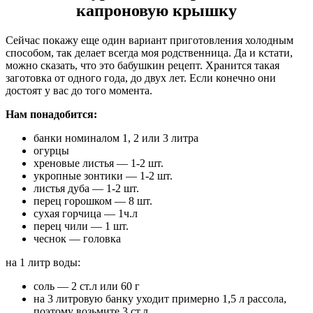
капроновую крышку
Сейчас покажу еще один вариант приготовления холодным
способом, так делает всегда моя родственница. Да и кстати,
можно сказать, что это бабушкин рецепт. Хранится такая
заготовка от одного года, до двух лет. Если конечно они
достоят у вас до того момента.
Нам понадобится:
банки номиналом 1, 2 или 3 литра
огурцы
хреновые листья — 1-2 шт.
укропные зонтики — 1-2 шт.
листья дуба — 1-2 шт.
перец горошком — 8 шт.
сухая горчица — 1ч.л
перец чили — 1 шт.
чеснок — головка
на 1 литр воды:
соль — 2 ст.л или 60 г
на 3 литровую банку уходит примерно 1,5 л рассола,
поэтому возьмите 3 ст.л