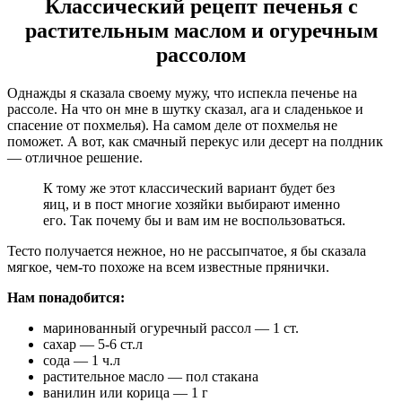
Классический рецепт печенья с
растительным маслом и огуречным
рассолом
Однажды я сказала своему мужу, что испекла печенье на
рассоле. На что он мне в шутку сказал, ага и сладенькое и
спасение от похмелья). На самом деле от похмелья не
поможет. А вот, как смачный перекус или десерт на полдник
— отличное решение.
К тому же этот классический вариант будет без
яиц, и в пост многие хозяйки выбирают именно
его. Так почему бы и вам им не воспользоваться.
Тесто получается нежное, но не рассыпчатое, я бы сказала
мягкое, чем-то похоже на всем известные прянички.
Нам понадобится:
маринованный огуречный рассол — 1 ст.
сахар — 5-6 ст.л
сода — 1 ч.л
растительное масло — пол стакана
ванилин или корица — 1 г