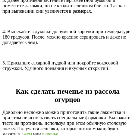
3. Далее противень застелите пергаментной бумагой и
поместите лакомки, но не кладите слишком близко. Так как
при выпекании они увеличатся в размерах.
4. Выпекайте в духовке до румяной корочки при температуре
180 градусов. После, можно красиво сервировать и даже не
догадаетесь чем).
5. Присыпьте сахарной пудрой или покройте кокосовой
стружкой. Удачного поедания и вкусных открытий!
Как сделать печенье из рассола
огурцов
Довольно несложно можно приготовить такие лакомства и
при этом не использовать специальные формочки. Выложите
тесто на противень, используя при этом обычную столовую
ложку. Получатся лепешки, которые потом можно будет
макать в
джем
или
варенье
.