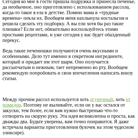
Сегодня ко мне в гости пришла подружка и принесла печенье,
да необычное, оно приготовлено с использованием рассола,
когда-то такое я ела в детстве. Помню мама в «трудные
времена» пекла их. Вообщем меня нахлынула ностальгия и
решила сделать эту подборку. А вы ели хотя бы раз такие
плюшки? Если нет, обязательно воспользуйтесь этими
простыми рецептами, и уже сегодня у вас будет обалденный
перекус.
Ведь такие печенюшки получаются очень вкусными и
особенными. Дело тут именно в секретном ингредиенте,
который и придает им этот шарм. Оно получается
рассыпчатым и нежным, тает непременно во рту. Вообщем
рекомендую попробовать и свои впечатления написать внизу
статьи.
Между прочим рассол используется хоть
огуречный
, хоть
от
помидор
. Поэтому не выливайте, если он у вас остался от
закуски, тем более, если вам нужно быстренько что-то
сотворить на скорую руку. Эта идея великолепна и проста, как
дважды два. Будьте уверены, вам точно понравится. Я даже
встречала варианты приготовления булочек на этом чудесном
эликсире).