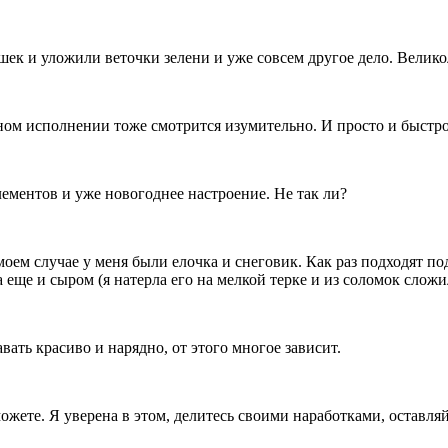
ошек и уложили веточки зелени и уже совсем другое дело. Велик
чном исполнении тоже смотрится изумительно. И просто и быстро
элементов и уже новогоднее настроение. Не так ли?
моем случае у меня были елочка и снеговик. Как раз подходят 
 еще и сыром (я натерла его на мелкой терке и из соломок слож
авать красиво и нарядно, от этого многое зависит.
ожете. Я уверена в этом, делитесь своими наработками, оставля