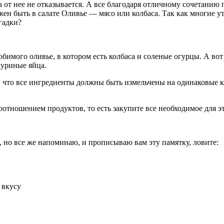
а от нее не отказывается. А все благодаря отличному сочетанию 
жен быть в салате Оливье — мясо или колбаса. Так как многие у
гадки?
юбимого оливье, в котором есть колбаса и соленые огурцы. А вот
куриные яйца.
 что все ингредиенты должны быть измельчены на одинаковые ку
отношением продуктов, то есть закупите все необходимое для эт
о, но все же напоминаю, и прописываю вам эту памятку, ловите:
 вкусу