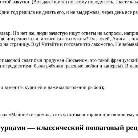
 этой закуски. (Вот даже шутка по этому поводу есть, знаете ка
Один год решила не делать его, и не выдержала, через день все 
едевр. Но нет же, люди зачастую ищут ответы на вопросы, напри
обще ингредиенты для этого салата нужны? Гугл окей, Алиса… по
 на страницу. Вау! Читайте и готовьте это лакомство. Не забыв
от мясной салат был придуман Люсьеном, это такой французский 
ми ингредиентами были рябчики, раковые шейки и каперсы). В н
но заменить курицей и даже малосоленой рыбой);
звал «Майонез из дичи», это уж потом историки присвоили ему д
огурцами — классический пошаговый рец