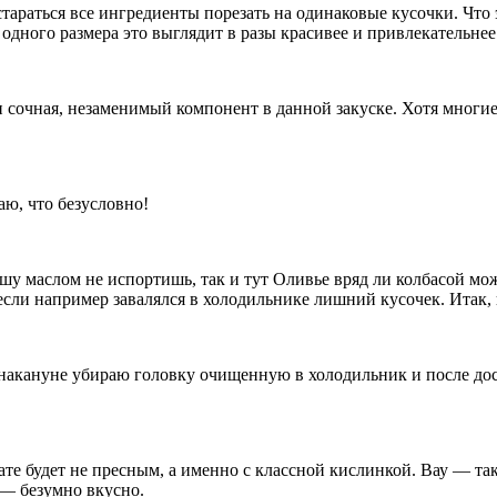
тараться все ингредиенты порезать на одинаковые кусочки. Что 
 одного размера это выглядит в разы красивее и привлекательнее
очная, незаменимый компонент в данной закуске. Хотя многие ее
аю, что безусловно!
кашу маслом не испортишь, так и тут Оливье вряд ли колбасой м
сли например завалялся в холодильнике лишний кусочек. Итак, 
акануне убираю головку очищенную в холодильник и после доста
ате будет не пресным, а именно с классной кислинкой. Вау — та
т — безумно вкусно.