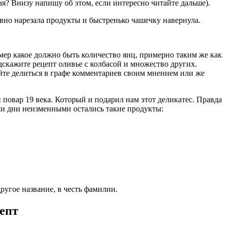
кая? Внизу напишу об этом, если интересно читайте дальше).
равно нарезала продукты и быстренько чашечку навернула.
мер какое должно быть количество яиц, примерно таким же как
дскажите рецепт оливье с колбасой и множество других.
айте делиться в графе комментариев своим мнением или же
повар 19 века. Который и подарил нам этот деликатес. Правда
аши дни неизменными остались такие продукты:
ругое название, в честь фамилии.
епт