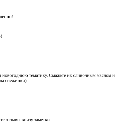
олепно!
!
под новогоднюю тематику. Смажьте их сливочным маслом и
ила снежинки).
йте отзывы внизу заметки.