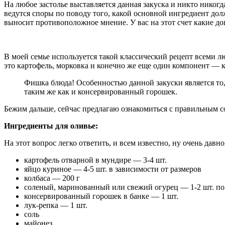
На любое застолье выставляется данная закуска и никто никогд
ведутся споры по поводу того, какой основной ингредиент дол
выносит противоположное мнение. У вас на этот счет какие до
В моей семье используется такой классический рецепт всеми л
это картофель, морковка и конечно же еще один компонент — 
Фишка блюда! Особенностью данной закуски является то,
таким же как и консервированный горошек.
Бежим дальше, сейчас предлагаю ознакомиться с правильным со
Ингредиенты для оливье:
На этот вопрос легко ответить, и всем известно, ну очень давн
картофель отварной в мундире — 3-4 шт.
яйцо куриное — 4-5 шт. в зависимости от размеров
колбаса — 200 г
соленый, маринованный или свежий огурец — 1-2 шт. по
консервированный горошек в банке — 1 шт.
лук-репка — 1 шт.
соль
майонез