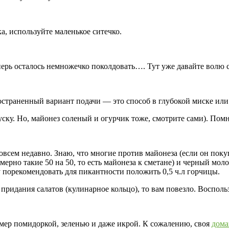
а, используйте маленькое ситечко.
перь осталось немножечко поколдовать…. Тут уже давайте волю 
страненный вариант подачи — это способ в глубокой миске или 
ку. Но, майонез соленый и огурчик тоже, смотрите сами). Помни
сем недавно. Знаю, что многие против майонеза (если он покупн
ерно такие 50 на 50, то есть майонеза к сметане) и черный мол
 порекомендовать для пикантности положить 0,5 ч.л горчицы.
придания салатов (кулинарное кольцо), то вам повезло. Восполь
ер помидоркой, зеленью и даже икрой. К сожалению, своя
дома