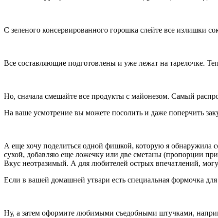
С зеленого консервированного горошка слейте все излишки сок
Все составляющие подготовлены и уже лежат на тарелочке. Те
Но, сначала смешайте все продукты с майонезом. Самый распро
На ваше усмотрение вы можете посолить и даже поперчить закус
А еще хочу поделиться одной фишкой, которую я обнаружила сов
сухой, добавляю еще ложечку или две сметаны (пропорции прим
Вкус неотразимый. А для любителей острых впечатлений, могу
Если в вашей домашней утвари есть специальная формочка для 
Ну, а затем оформите любимыми съедобными штучками, наприм