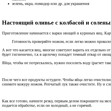
зелень, икра, помидор или др. для украшения
Настоящий оливье с колбасой и солен
Приготовление начинается с варки овощей и куриных яиц. Кар
Готовность проверяйте ножом, если легко можно проколот
А вот что касается яиц, многие советуют варить их отдельно о
будет гигиенично, т.к в щелочку попадет темный отвар от овощ
Яйца, чтобы не потрескались, нужно посолить воду (расчет тако
После чего все продукты остудите. Чтобы яйца легко очистили
снимите кожуру ножом. Репчатый лук также очистите. Ну и сле
Как все готово, начните резку, первым делом покрошите на мел
подается обработке, если он холодный, а не горячий.