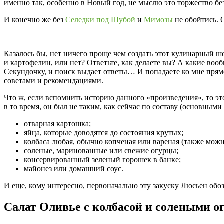
именно так, особенно в Новый год, не мыслю это торжество без
И конечно же без
Селедки под Шубой
и
Мимозы
не обойтись. 
Казалось бы, нет ничего проще чем создать этот кулинарный ш
и картофелин, или нет? Ответьте, как делаете вы? А какие во
Секундочку, и поиск выдает ответы… И попадаете ко мне прямо
советами и рекомендациями.
Что ж, если вспомнить историю данного «произведения», то эт
в то время, он был не таким, как сейчас по составу (основны
отварная картошка;
яйца, которые доводятся до состояния крутых;
колбаса любая, обычно копченая или вареная (также мож
соленые, маринованные или свежие огурцы;
консервированный зеленый горошек в банке;
майонез или домашний соус.
И еще, кому интересно, первоначально эту закуску Люсьен обо
Салат Оливье с колбасой и солеными 