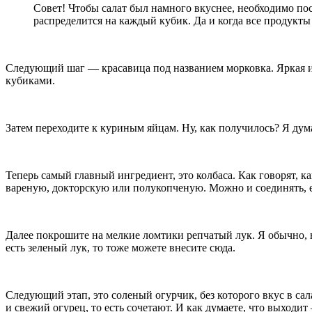
Совет! Чтобы салат был намного вкуснее, необходимо пос
распределится на каждый кубик. Да и когда все продукты
Следующий шаг — красавица под названием морковка. Яркая и с
кубиками.
Затем переходите к куриным яйцам. Ну, как получилось? Я дум
Теперь самый главный ингредиент, это колбаса. Как говорят, 
вареную, докторскую или полукопченую. Можно и соединять, е
Далее покрошите на мелкие ломтики репчатый лук. Я обычно, н
есть зеленый лук, то тоже можете внесите сюда.
Следующий этап, это соленый огурчик, без которого вкус в сал
и свежий огурец, то есть сочетают. И как думаете, что выходи