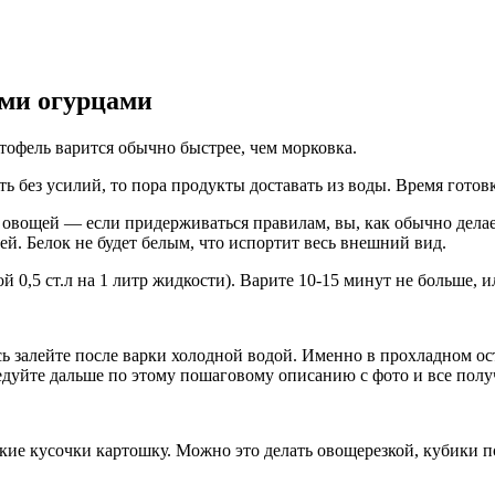
ыми огурцами
тофель варится обычно быстрее, чем морковка.
ь без усилий, то пора продукты доставать из воды. Время готовк
т овощей — если придерживаться правилам, вы, как обычно делае
ей. Белок не будет белым, что испортит весь внешний вид.
й 0,5 ст.л на 1 литр жидкости). Варите 10-15 минут не больше, 
сь залейте после варки холодной водой. Именно в прохладном о
дуйте дальше по этому пошаговому описанию с фото и все получ
кие кусочки картошку. Можно это делать овощерезкой, кубики по