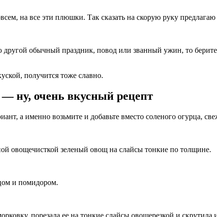
овсем, на все эти плюшки. Так сказать на скорую руку предлагаю
-то другой обычный праздник, повод или званный ужин, то берит
акуской, получится тоже славно.
 — ну, очень вкусный рецепт
иант, а именно возьмите и добавьте вместо соленого огурца, св
ной овощечисткой зеленый овощ на слайсы тонкие по толщине.
цом и помидором.
орковку, порезала ее на тонкие слайсы овощерезкой и скрутила 