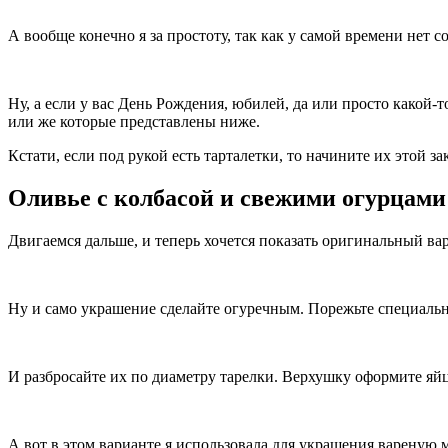
А вообще конечно я за простоту, так как у самой времени нет с
Ну, а если у вас День Рождения, юбилей, да или просто какой
или же которые представлены ниже.
Кстати, если под рукой есть тарталетки, то начините их этой з
Оливье с колбасой и свежими огурцами
Двигаемся дальше, и теперь хочется показать оригинальный вар
Ну и само украшение сделайте огуречным. Порежьте специаль
И разбросайте их по диаметру тарелки. Верхушку оформите яй
А вот в этом варианте я использовала для украшения вареную м